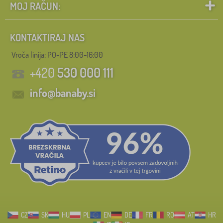
MOJ RAČUN:
KONTAKTIRAJ NAS
Vroča linija: PO-PE 8:00-16:00
+420
530 000 111
info@banaby.si
CZ
SK
HU
PL
EN
DE
FR
RO
AT
HR