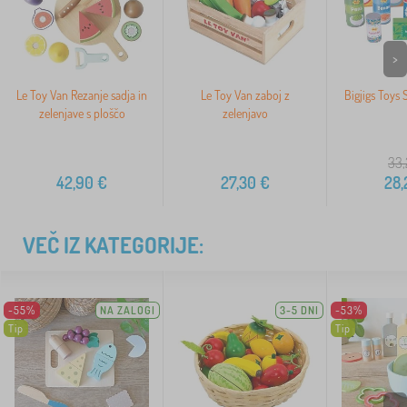
>
Le Toy Van Rezanje sadja in
Le Toy Van zaboj z
Bigjigs Toys S
zelenjave s ploščo
zelenjavo
33,
42,90
€
27,30
€
28,
VEČ IZ KATEGORIJE:
-55%
NA ZALOGI
3-5 DNI
-53%
Tip
Tip