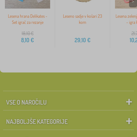
>
Lesena hrana Delikates -
Leseno sadje v košari 23
Lesena zelenj
Set igrač za rezanje
kom
- igra
18,10
€
21,
8,10
€
29,10
€
10,
VSE O NAROČILU
NAJBOLJŠE KATEGORIJE