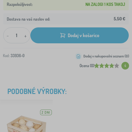
NA ZALOGI 1 KOS TAKOJ
5,50 €
Dostava na vaš naslov od:
-
+
Dodaj v košarico
Kod:
33936-0
Dodaj v nakupovalni seznam (
0
)
Ocena (0)
4
PODOBNÉ VÝROBKY:
2 DNI