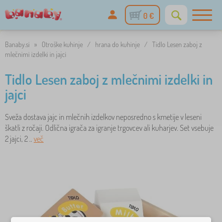
0 €
Banaby.si
»
Otroške kuhinje
/
hrana do kuhinje
/
Tidlo Lesen zaboj z
mlečnimi izdelki in jajci
Tidlo Lesen zaboj z mlečnimi izdelki in
jajci
Sveža dostava jajc in mlečnih izdelkov neposredno s kmetije v leseni
škatli z ročaji. Odlična igrača za igranje trgovcev ali kuharjev. Set vsebuje
2 jajci, 2 ..
več