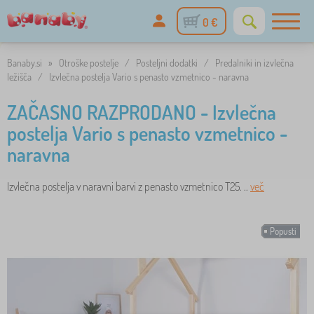
0 €
Banaby.si
»
Otroške postelje
/
Posteljni dodatki
/
Predalniki in izvlečna
ležišča
/
Izvlečna postelja Vario s penasto vzmetnico - naravna
ZAČASNO RAZPRODANO - Izvlečna
postelja Vario s penasto vzmetnico -
naravna
Izvlečna postelja v naravni barvi z penasto vzmetnico T25. ..
več
Popusti