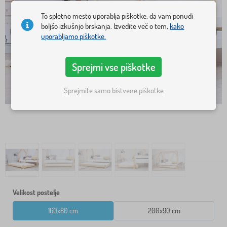
To spletno mesto uporablja piškotke, da vam ponudi
boljšo izkušnjo brskanja. Izvedite več o tem,
kako
uporabljamo piškotke.
Sprejmi vse piškotke
Sprejmite samo bistvene piškotke
Velikost postelje
160x80 cm
200x90 cm