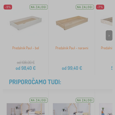
-9%
NA ZALOGI
NA ZALOGI
-7%
>
Predalnik Paul - bel
Predalnik Paul - naravni
Predalnik 
l
od 108,00
€
5
od
98,40
€
od
99,40
€
5
PRIPOROČAMO TUDI:
NA ZALOGI
NA ZALOGI