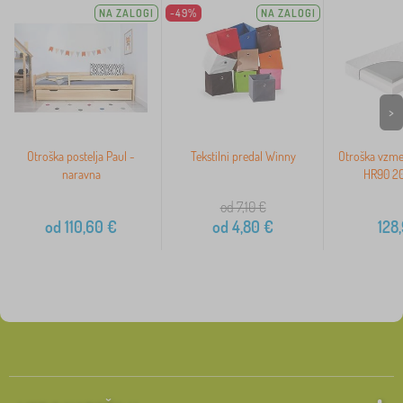
NA ZALOGI
-49%
NA ZALOGI
>
Otroška postelja Paul -
Tekstilni predal Winny
Otroška vzme
naravna
HR90 2
od 7,10
€
od
110,60
€
od
4,80
€
128