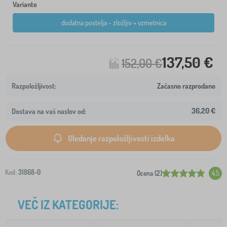
Variante
dodatna postelja - zložljiv + vzmetnica
137,50 €
152,00 €
Začasno razprodano
36,20 €
Dostava na vaš naslov od:
Gledanje razpoložljivosti izdelka
Kod:
31868-0
Ocena (2)
4.5
VEČ IZ KATEGORIJE: