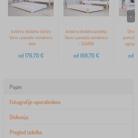
>
Izvlečno dodatno ležišče
Izvlečna dodatna postelja
Otrošk
Vario s penasto vzmetnico
Vario s penasto vzmetnico
pomožnim
- bela
- SCANDI
ograjo P
od
176,70
€
od
169,70
€
od
5
Popis
Fotografije uporabnikov
Diskusija
Pregled izdelka