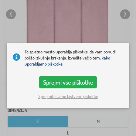
To spletno mesto uporablja piškotke, da vam ponudi
boljšo izkušnjo brskanja. Izvedite več o tem,
kako
uporabljamo piškotke.
Sprejmi vse piškotke
Sprejmite samo bistvene piškotke
DIMENZIJA
Z
M
L