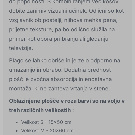
do popolnosti. S kombiniranjem več kosov
dobite zanimiv vizualni učinek. Odlični so kot
vzglavnik ob postelji, njihova mehka pena,
prijetne teksture, pa bo odlično služila na
primer kot opora pri branju ali gledanju
televizije.
Blago se lahko obriše in je zelo odporno na
umazanijo in obrabo. Dodatna prednost
plošč je zvočna absorpcija in enostavna
montaža, ki ne zahteva vrtanja v stene.
Oblazinjene plošče v roza barvi so na voljo v
treh različnih velikostih
:
Velikost S - 15x50 cm
Velikost M - 20x60 cm