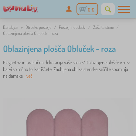
0 €
Banaby.si
»
Otroške postelje
/
Posteljni dodatki
/
Zaščita stene
/
Oblazinjena plošča Obluček - roza
Oblazinjena plošča Obluček - roza
Elegantna in praktična dekoracija vaše stene? Oblazinjene plošče v roza
barvi so točno to, kar iščete. Zaobljena oblika stenske zaščite spominja
na damske ..
več