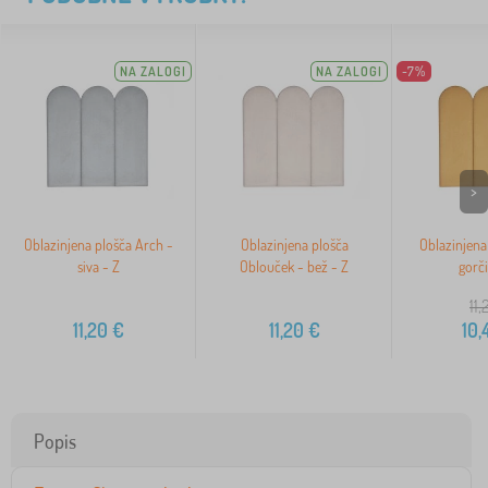
NA ZALOGI
NA ZALOGI
-7%
>
Oblazinjena plošča Arch -
Oblazinjena plošča
Oblazinjena
siva - Z
Oblouček - bež - Z
gorči
11,
11,20
€
11,20
€
10,
Popis