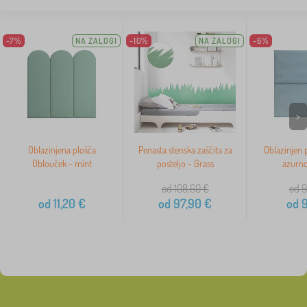
-7%
NA ZALOGI
-10%
NA ZALOGI
-6%
>
Oblazinjena plošča
Penasta stenska zaščita za
Oblazinjen p
Oblouček - mint
posteljo - Grass
azurn
od 108,60
€
od 9
od
11,20
€
od
97,90
€
od
9