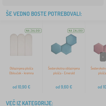
ŠE VEDNO BOSTE POTREBOVALI:
NA ZALOGI
NA ZALOGI
>
Oblazinjena plošča
Šesterokotna oblazinjena
Šesterokotn
Oblouček - kremna
plošča - Emerald
plošča
od
10,90
€
od
9,60
€
od
10
VEČ IZ KATEGORIJE: