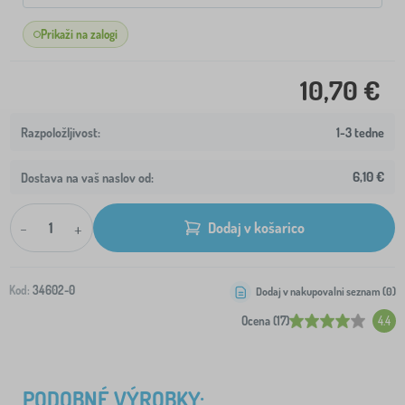
Prikaži na zalogi
10,70 €
1-3 tedne
6,10 €
Dostava na vaš naslov od:
-
+
Dodaj v košarico
Kod:
34602-0
Dodaj v nakupovalni seznam (
0
)
Ocena (17)
4.4
PODOBNÉ VÝROBKY: