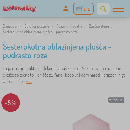
0 €
Banaby.si
»
Otroške postelje
/
Posteljni dodatki
/
Zaščita stene
/
Šesterokotna oblazinjena plošča - pudrasto roza
Šesterokotna oblazinjena plošča -
pudrasto roza
Elegantna in praktična dekoracija vaše stene? Nežno roza oblazinjene
plošče so točno to, kar iščete. Paneli bodo vaš dom naredili prijeten in ga
pripeljali do ..
več
Popusti
-5%