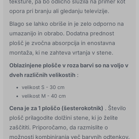
teksture, pa bo odlično služila na primer kot
opora pri branju ali gledanju televizije.
Blago se lahko obriše in je zelo odporno na
umazanijo in obrabo. Dodatna prednost
plošč je zvočna absorpcija in enostavna
montaža, ki ne zahteva vrtanja v stene.
Oblazinjene plošče v roza barvi so na voljo v
dveh različnih velikostih
:
velikost S - 30 cm
velikost M - 40 cm
Cena je za 1 ploščo (šesterokotnik)
. Število
plošč prilagodite dolžini stene, ki jo želite
zaščititi. Priporočamo, da razmislite o
možnosti kombiniranja več barvnih odtenkov.