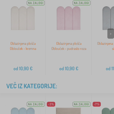
NA ZALOGI
NA ZALOGI
>
Oblazinjena plošča
Oblazinjena plošča
Oblazinjena 
Oblouček - kremna
Oblouček - pudrasto roza
s
od
10,90
€
od
10,90
€
od
11
VEČ IZ KATEGORIJE:
NA ZALOGI
-3%
NA ZALOGI
-7%