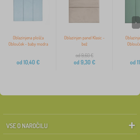
>
Oblazinjena plošča
Oblazinjen panel Klasic -
Oblazinj
Oblouček - baby modra
bež
Oblouče
od 9,60
€
od
10,40
€
od
9,30
€
od
11
VSE O NAROČILU