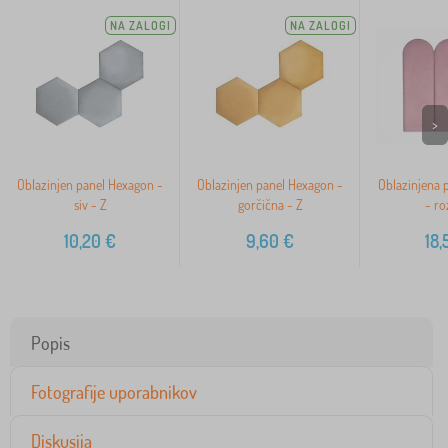
NA ZALOGI
NA ZALOGI
>
Oblazinjen panel Hexagon -
Oblazinjen panel Hexagon -
Oblazinjena 
siv - Z
gorčična - Z
- ro
10,20
€
9,60
€
18,
Popis
Fotografije uporabnikov
Diskusija