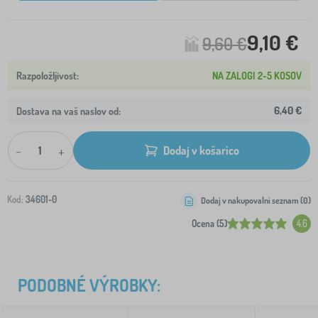
9,10 €
9,60 €
NA ZALOGI 2-5 KOSOV
6,40 €
Dostava na vaš naslov od:
-
+
Dodaj v košarico
Kod:
34601-0
Dodaj v nakupovalni seznam (
0
)
Ocena (5)
4.6
PODOBNÉ VÝROBKY: