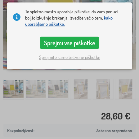
To spletno mesto uporablja piškotke, da vam ponudi
boljšo izkušnjo brskanja. Izvedite več o tem,
kako
uporabljamo piškotke.
Sprejmi vse piškotke
Sprejmite samo bistvene piškotke
28,60 €
Začasno razprodano