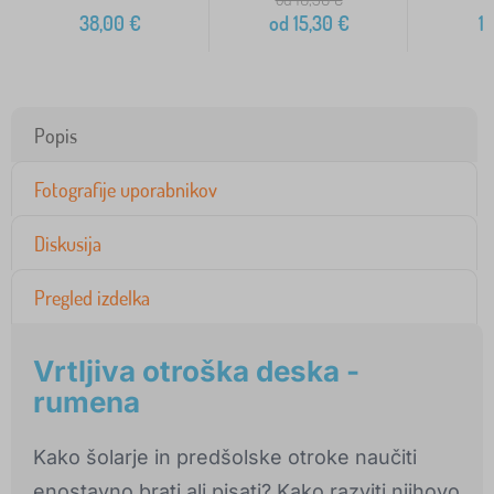
38,00
€
od
15,30
€
1
Popis
Fotografije uporabnikov
Diskusija
Pregled izdelka
Vrtljiva otroška deska -
rumena
Kako šolarje in predšolske otroke naučiti
enostavno brati ali pisati? Kako razviti njihovo