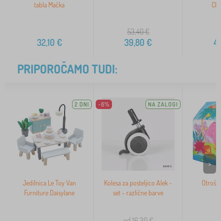
tabla Mačka
Cha
53,40
€
5
32,10
€
39,80
€
4
PRIPOROČAMO TUDI:
2 DNI
-6%
NA ZALOGI
>
Jedilnica Le Toy Van
Kolesa za posteljico Alek -
Otroški
Furniture Daisylane
set - različne barve
od 16,30
€