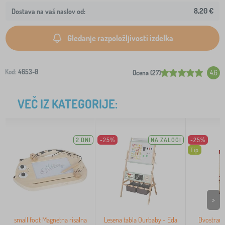
8,20 €
Dostava na vaš naslov od:
Gledanje razpoložljivosti izdelka
Kod:
4653-0
Ocena (27)
4.6
VEČ IZ KATEGORIJE:
2 DNI
-25%
NA ZALOGI
-25%
Tip
>
small foot Magnetna risalna
Lesena tabla Ourbaby - Eda
Dvostrans