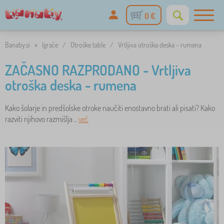
0 €
Banaby.si
»
Igrače
/
Otroške table
/
Vrtljiva otroška deska - rumena
ZAČASNO RAZPRODANO - Vrtljiva
otroška deska - rumena
Kako šolarje in predšolske otroke naučiti enostavno brati ali pisati? Kako
razviti njihovo razmišlja ..
več