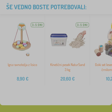
ŠE VEDNO BOSTE POTREBOVALI:
3-5 DNI
3-5 DNI
>
Igra ravnotežja z lisico
Kinetični pesek NaturSand
Goki set lese
3 kg
črnilom
8,90
€
20,60
€
10,