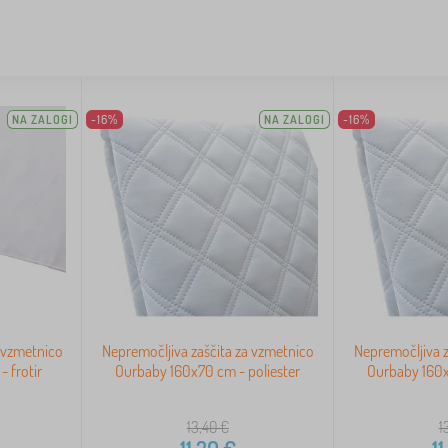
NA ZALOGI
-16%
NA ZALOGI
-16%
a vzmetnico
Nepremočljiva zaščita za vzmetnico
Nepremočljiva z
 frotir
Ourbaby 160x70 cm - poliester
Ourbaby 160x
13,40
€
1