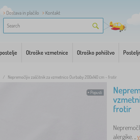
Dostava in plačilo
Kontakt
postelje
Otroške vzmetnice
Otroško pohištvo
Postelj
/
Nepremočljiv zaščitnik za vzmetnico Ourbaby 200x140 cm - frotir
Nepremo
Popusti
vzmetn
frotir
Nepremočlji
alergike. ..
v