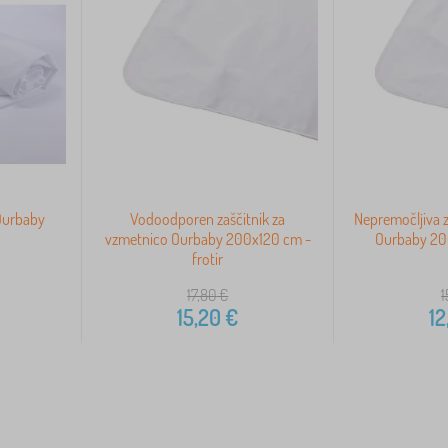
 Ourbaby
Vodoodporen zaščitnik za
Nepremočljiva z
vzmetnico Ourbaby 200x120 cm -
Ourbaby 200
frotir
17,80
€
1
15,20
€
12