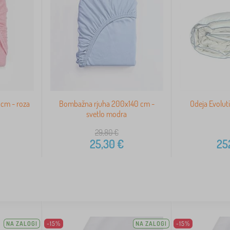
 cm - roza
Bombažna rjuha 200x140 cm -
Odeja Evolut
svetlo modra
29,80
€
25,30
€
25
NA ZALOGI
-15%
NA ZALOGI
-15%