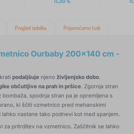
11,30
€
11
Pregled izdelka
Priporočamo tudi
vzmetnico Ourbaby 200x140 cm -
krati
podaljšuje
njeno
življenjsko dobo
.
ike občutljive na prah in pršice
. Zgornja stran
 iz bombaža, spodnja stran pa je opremljena s
ano, ki ščiti vzmetnico pred mehanskimi
i lahko nastane tako podnevi kot med spanjem.
vi za pritrditev na vzmetnico. Zaščitnik se lahko