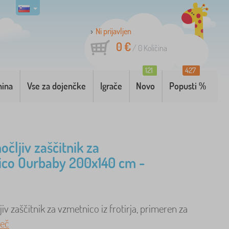
Ni prijavljen
0 €
/
0
Količina
121
427
nina
Vse za dojenčke
Igrače
Novo
Popusti %
čljiv zaščitnik za
ico Ourbaby 200x140 cm -
v zaščitnik za vzmetnico iz frotirja, primeren za
eč