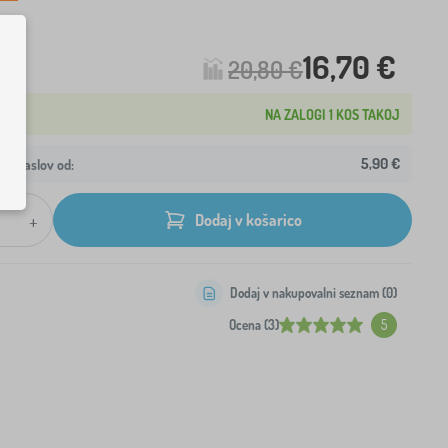
16,70 €
20,80 €
NA ZALOGI 1 KOS TAKOJ
5,90 €
aš naslov od:
+
Dodaj v košarico
Dodaj v nakupovalni seznam (
0
)
Ocena (3)
5