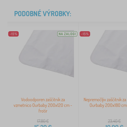
PODOBNÉ VÝROBKY:
-15%
NA ZALOGI
-15%
Vodoodporen zaščitnik za
Nepremočljiv zaščitnik z
vzmetnico Ourbaby 200x120 cm -
Ourbaby 200x180 cm -
frotir
17,80
€
23,40
€