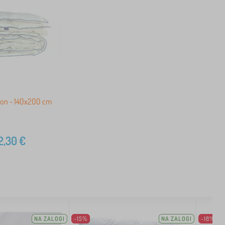
ion - 140x200 cm
2,30
€
NA ZALOGI
-15%
NA ZALOGI
-18%