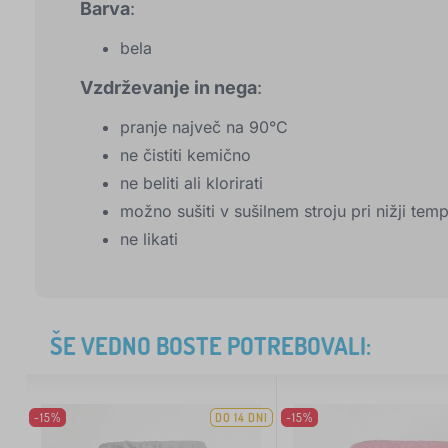
Barva
:
bela
Vzdrževanje in nega
:
pranje največ na 90°C
ne čistiti kemično
ne beliti ali klorirati
možno sušiti v sušilnem stroju pri nižji temp
ne likati
ŠE VEDNO BOSTE POTREBOVALI:
-15%
DO 14 DNI
-15%