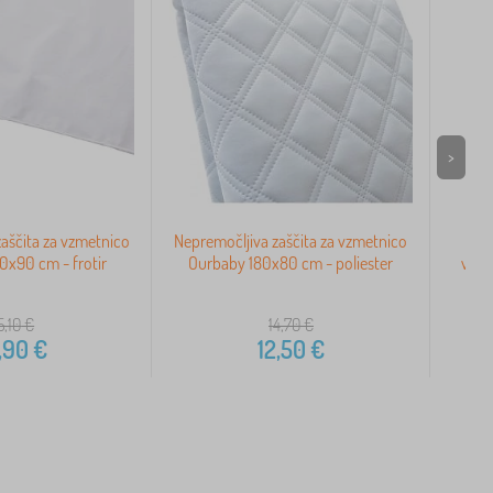
>
aščita za vzmetnico
Nepremočljiva zaščita za vzmetnico
V
x90 cm - frotir
Ourbaby 180x80 cm - poliester
vzme
5,10
€
14,70
€
,90
€
12,50
€