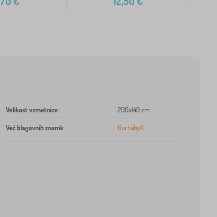
,70
€
12,50
€
Velikost vzmetnice
:
200x140 cm
Več blagovnih znamk
:
Ourbaby®