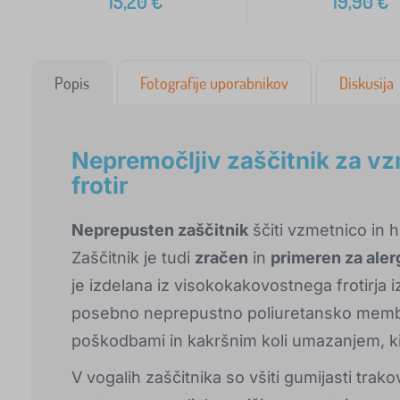
15,20
€
19,90
€
Popis
Fotografije uporabnikov
Diskusija
Nepremočljiv zaščitnik za 
frotir
Neprepusten zaščitnik
ščiti vzmetnico in h
Zaščitnik je tudi
zračen
in
primeren za alerg
je izdelana iz visokokakovostnega frotirja
posebno neprepustno poliuretansko membr
poškodbami in kakršnim koli umazanjem, k
V vogalih zaščitnika so všiti gumijasti trako