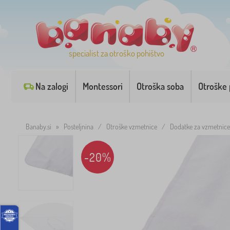
specialist za otroško pohištvo
Na zalogi
Montessori
Otroška soba
Otroške 
Banaby.si
»
Posteljnina
/
Otroške vzmetnice
/
Dodatke za vzmetnice
-20%