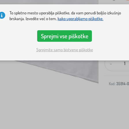
To spletno mesto uporablja piškotke, da vam ponudi boljšo izkušnjo
brskanja. Izvedite več o tem,
kako uporabljamo piškotke.
Sprejmi vse piškotke
Dostava na v
Sprejmite samo bistvene piškotke
-
Kod:
35914-0