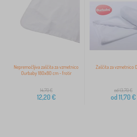
Nepremočljiva zaščita za vzmetnico
Zaščita za vzmetnico
Ourbaby 180x80 cm - frotir
14,70
€
od 13,70
€
12,20
€
od
11,70
€