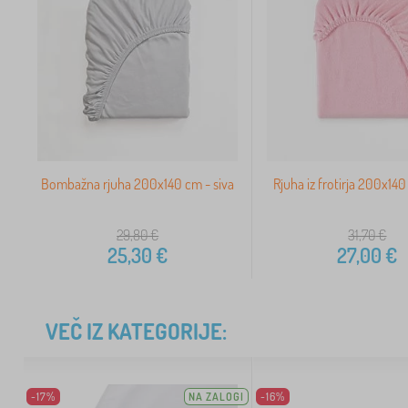
Bombažna rjuha 200x140 cm - siva
Rjuha iz frotirja 200x140
29,80
€
31,70
€
25,30
€
27,00
€
VEČ IZ KATEGORIJE:
-17%
NA ZALOGI
-16%