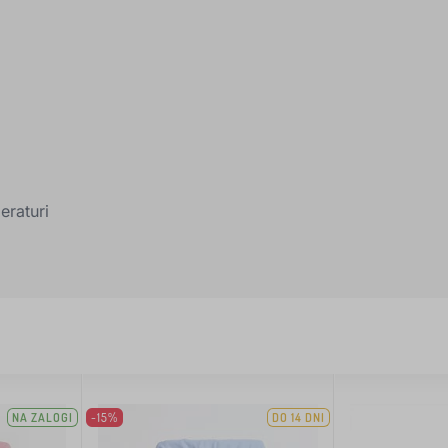
eraturi
NA ZALOGI
-15%
DO 14 DNI