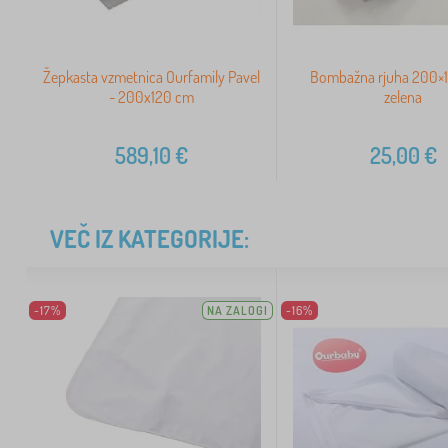
Žepkasta vzmetnica Ourfamily Pavel
Bombažna rjuha 200×
- 200x120 cm
zelena
589,10
€
25,00
€
VEČ IZ KATEGORIJE:
-17%
NA ZALOGI
-16%