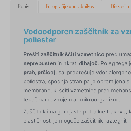
Popis
Fotografije uporabnikov
Diskusija
Vodoodporen zaščitnik za v
poliester
Prešiti
zaščitnik ščiti vzmetnico
pred umaz
neprepusten
in hkrati
dihajoč
. Poleg tega 
prah, pršice)
, saj preprečuje vdor alergen
poliestra, spodnja stran pa je opremljena
membrano, ki ščiti vzmetnico pred mehans
tekočinami, znojem ali mikroorganizmi.
Zaščitnik ima gumijaste pritrdilne trakove, k
elastičnosti je mogoče zaščitnik raztegniti