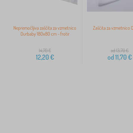
Nepremočljiva zaščita za vzmetnico
Zaščita za vzmetnico
Ourbaby 180x80 cm - frotir
14,70
€
od 13,70
€
12,20
€
od
11,70
€