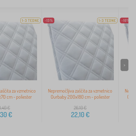
1-3 TEDNE
-15%
1-3 TEDNE
-16%
>
aščita za vzmetnico
Nepremočljiva zaščita za vzmetnico
Nepre
70 cm - poliester
Ourbaby 200x180 cm - poliester
Ourb
3,40
€
26,10
€
,30
€
22,10
€