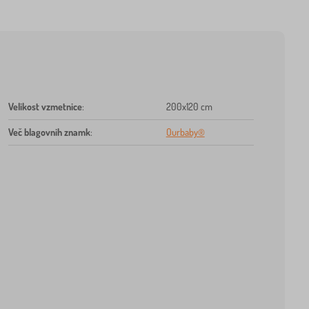
Velikost vzmetnice
:
200x120 cm
Več blagovnih znamk
:
Ourbaby®