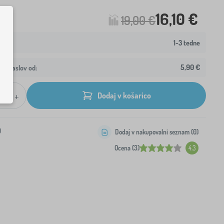
16,10 €
19,00 €
1-3 tedne
5,90 €
aš naslov od:
+
Dodaj v košarico
0
Dodaj v nakupovalni seznam (
0
)
Ocena (3)
4.3