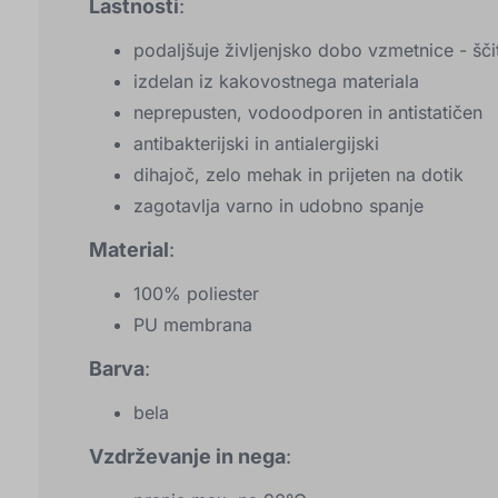
Lastnosti
:
podaljšuje življenjsko dobo vzmetnice - š
izdelan iz kakovostnega materiala
neprepusten, vodoodporen in antistatičen
antibakterijski in antialergijski
dihajoč, zelo mehak in prijeten na dotik
zagotavlja varno in udobno spanje
Material
:
100% poliester
PU membrana
Barva
:
bela
Vzdrževanje in nega
: