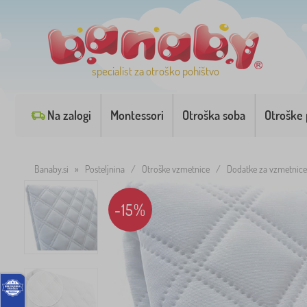
specialist za otroško pohištvo
Na zalogi
Montessori
Otroška soba
Otroške 
Banaby.si
»
Posteljnina
/
Otroške vzmetnice
/
Dodatke za vzmetnice
-15%