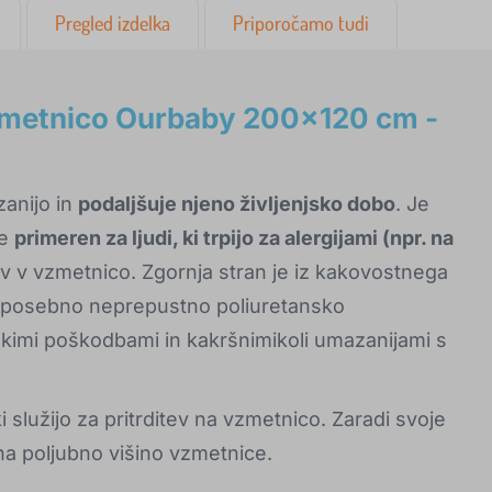
Pregled izdelka
Priporočamo tudi
zmetnico Ourbaby 200x120 cm -
anijo in
podaljšuje njeno življenjsko dobo
. Je
je
primeren za ljudi, ki trpijo za alergijami (npr. na
ov v vzmetnico. Zgornja stran je iz kakovostnega
 s posebno neprepustno poliuretansko
kimi poškodbami in kakršnimikoli umazanijami s
i služijo za pritrditev na vzmetnico. Zaradi svoje
 na poljubno višino vzmetnice.