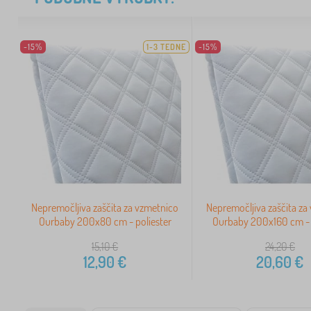
-15%
1-3 TEDNE
-15%
Nepremočljiva zaščita za vzmetnico
Nepremočljiva zaščita za
Ourbaby 200x80 cm - poliester
Ourbaby 200x160 cm - 
15,10
€
24,20
€
12,90
€
20,60
€