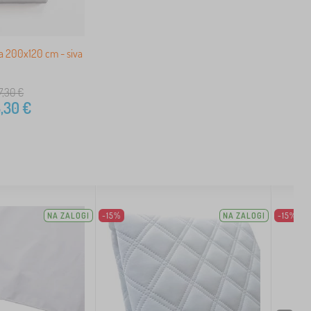
 200x120 cm - siva
7,30
€
,30
€
NA ZALOGI
-15%
NA ZALOGI
-15%