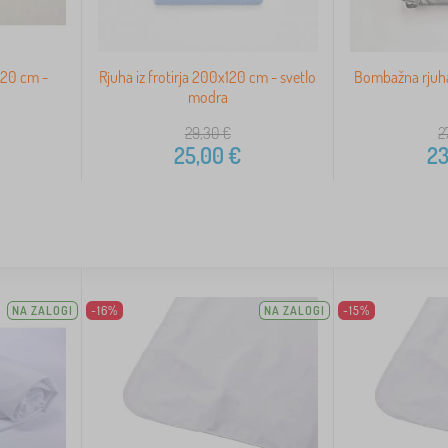
120 cm -
Rjuha iz frotirja 200x120 cm - svetlo
Bombažna rjuha
modra
29,30
€
2
25,00
€
23
NA ZALOGI
-16%
NA ZALOGI
-15%