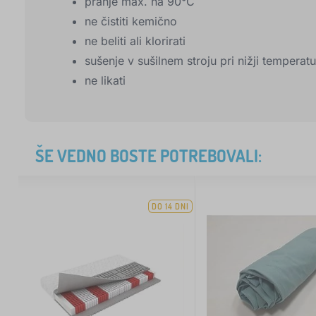
pranje max. na 90°C
ne čistiti kemično
ne beliti ali klorirati
sušenje v sušilnem stroju pri nižji temperatu
ne likati
ŠE VEDNO BOSTE POTREBOVALI:
DO 14 DNI