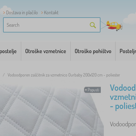
Dostava in plačilo
Kontakt
postelje
Otroške vzmetnice
Otroško pohištvo
Postelj
/
Vodoodporen zaščitnik za vzmetnico Ourbaby 200x120 cm - poliester
Vodoodp
Popusti
vzmetn
- polies
Vodoodporen