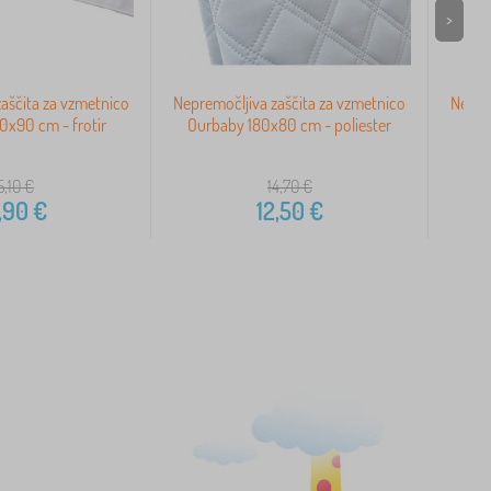
>
aščita za vzmetnico
Nepremočljiva zaščita za vzmetnico
Nepre
x90 cm - frotir
Ourbaby 180x80 cm - poliester
Ou
5,10
€
14,70
€
,90
€
12,50
€