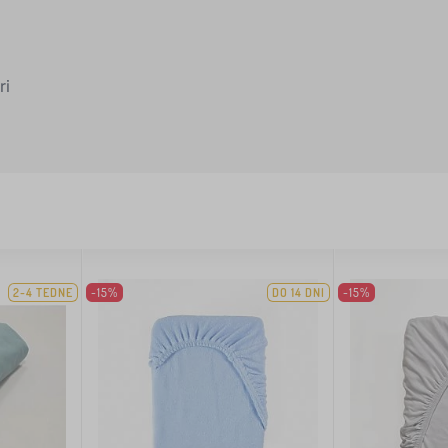
ri
2-4 TEDNE
-15%
DO 14 DNI
-15%