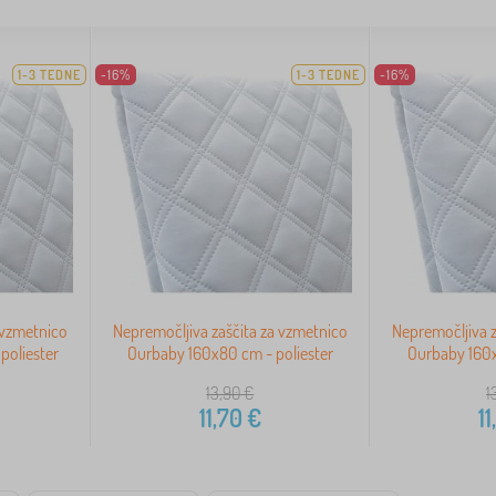
1-3 TEDNE
-16%
1-3 TEDNE
-16%
 vzmetnico
Nepremočljiva zaščita za vzmetnico
Nepremočljiva z
poliester
Ourbaby 160x80 cm - poliester
Ourbaby 160x
13,90
€
1
11,70
€
11