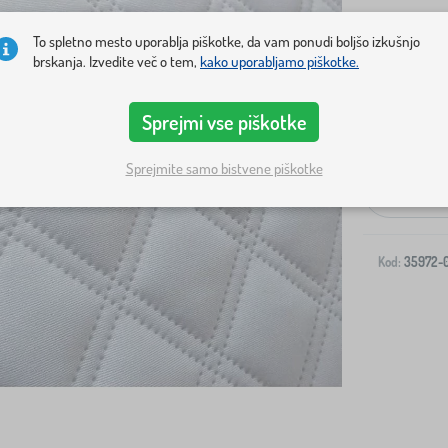
To spletno mesto uporablja piškotke, da vam ponudi boljšo izkušnjo
brskanja. Izvedite več o tem,
kako uporabljamo piškotke.
Sprejmi vse piškotke
Dostava na v
Sprejmite samo bistvene piškotke
-
Kod:
35972-