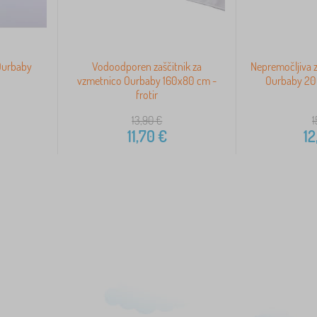
 Ourbaby
Vodoodporen zaščitnik za
Nepremočljiva z
vzmetnico Ourbaby 160x80 cm -
Ourbaby 200
frotir
13,90
€
1
11,70
€
12