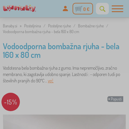
0 €
Banaby.si
»
Posteljnina
/
Posteljne rjuhe
/
Bombažne rjuhe
/
Vodoodporna bombažna rjuha - bela 160 x 80 cm
Vodoodporna bombažna rjuha - bela
160 x 80 cm
Vodotesna bela bombažna rjuha z gumo. Ima nepremočljivo, zračno
membrano, ki zagotavlja udobno spanje. Lastnosti : - odporen tudi po
številnih pranjih do 90ºC ..
več
Popusti
-15%