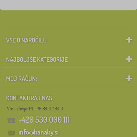
VSE O NAROČILU
NAJBOLJŠE KATEGORIJE
MOJ RAČUN:
KONTAKTIRAJ NAS
Vroča linija: PO-PE 8:00-16:00
+420
530 000 111
info@banaby.si