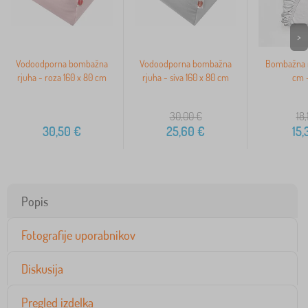
>
Vodoodporna bombažna
Vodoodporna bombažna
Bombažna r
rjuha - roza 160 x 80 cm
rjuha - siva 160 x 80 cm
cm -
30,00
€
18,
30,50
€
25,60
€
15,
Popis
Fotografije uporabnikov
Diskusija
Pregled izdelka