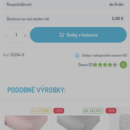
do 14 dni
5,90 €
Dostava na vaš naslov od:
-
+
Dodaj v košarico
Kod:
35264-0
Dodaj v nakupovalni seznam (
0
)
Ocena (2)
4
PODOBNÉ VÝROBKY:
2-4 TEDNE
-15%
NA ZALOGI
-15%