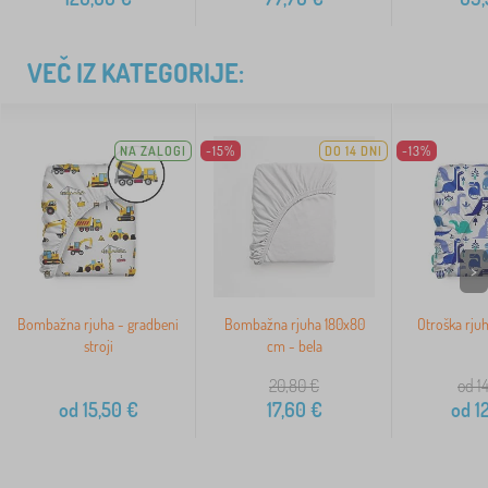
VEČ IZ KATEGORIJE:
NA ZALOGI
-15%
DO 14 DNI
-13%
>
Bombažna rjuha - gradbeni
Bombažna rjuha 180x80
Otroška rjuh
stroji
cm - bela
20,80
€
od 1
od
15,50
€
17,60
€
od
12