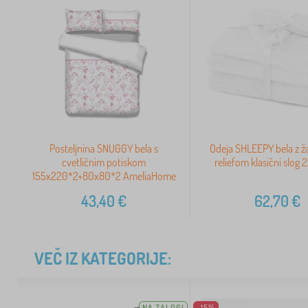
Posteljnina SNUGGY bela s
Odeja SHLEEPY bela z 
cvetličnim potiskom
reliefom klasični slog
155x220*2+80x80*2 AmeliaHome
43,40
€
62,70
€
VEČ IZ KATEGORIJE:
NA ZALOGI
-15%