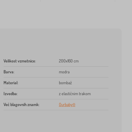
Velikost vzmetnice
:
200x160 cm
Barva
:
modra
Material
:
bombaž
Izvedba
:
z elastičnim trakom
Več blagovnih znamk
:
Ourbaby®