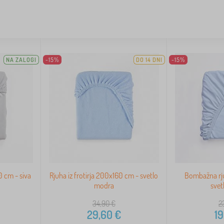
NA ZALOGI
-15%
DO 14 DNI
-15%
 cm - siva
Rjuha iz frotirja 200x160 cm - svetlo
Bombažna rj
modra
svet
34,90
€
2
29,60
€
19