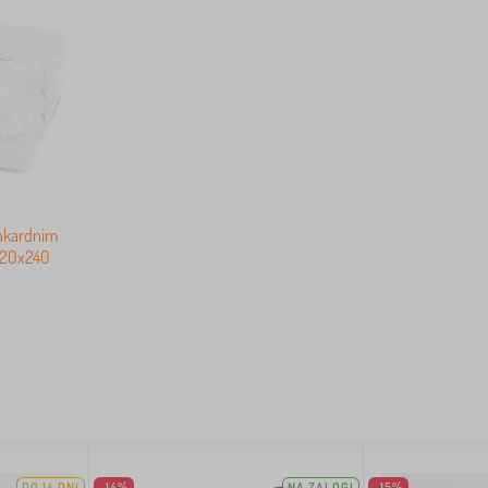
žakardnim
 220x240
DO 14 DNI
-14%
NA ZALOGI
-15%