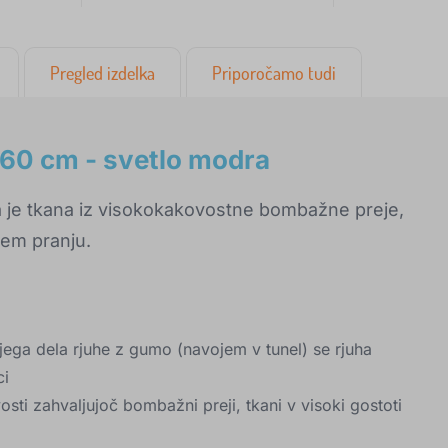
Pregled izdelka
Priporočamo tudi
60 cm - svetlo modra
a je tkana iz visokokakovostne bombažne preje,
nem pranju.
jega dela rjuhe z gumo (navojem v tunel) se rjuha
ci
sti zahvaljujoč bombažni preji, tkani v visoki gostoti