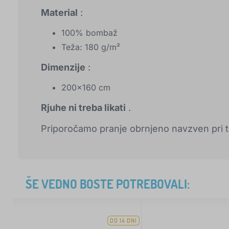
Material
:
100% bombaž
Teža: 180 g/m²
Dimenzije
:
200x160 cm
Rjuhe ni treba likati
.
Priporočamo pranje obrnjeno navzven pri t
ŠE VEDNO BOSTE POTREBOVALI:
DO 14 DNI