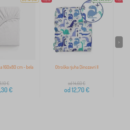
>
a 160x80 cm - bela
Otroška rjuha Dinozavri II
Bo
8,10
€
od 14,60
€
,30
€
od
12,70
€