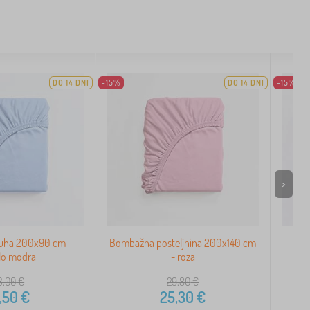
DO 14 DNI
-15%
DO 14 DNI
-15%
>
uha 200x90 cm -
Bombažna posteljnina 200x140 cm
Bom
lo modra
- roza
3,00
€
29,80
€
,50
€
25,30
€