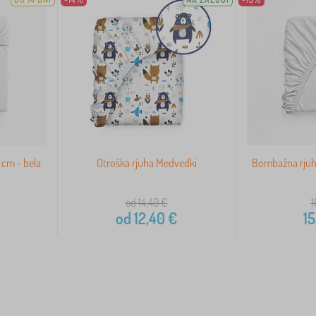
cm - bela
Otroška rjuha Medvedki
Bombažna rjuh
od 14,40
€
1
od
12,40
€
15