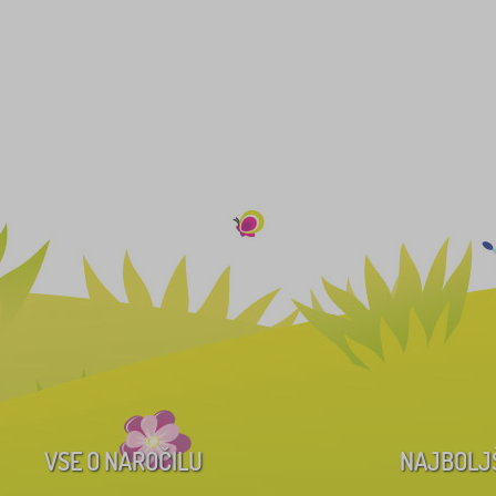
VSE O NAROČILU
NAJBOLJ