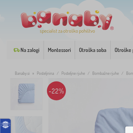
specialist za otroško pohištvo
Na zalogi
Montessori
Otroška soba
Otroške 
Banaby.si
»
Posteljnina
/
Posteljne rjuhe
/
Bombažne rjuhe
/
Bom
-22%