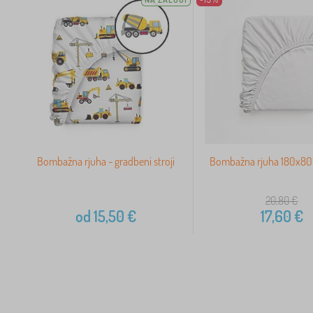
Bombažna rjuha - gradbeni stroji
Bombažna rjuha 180x80 
20,80
€
od
15,50
€
17,60
€