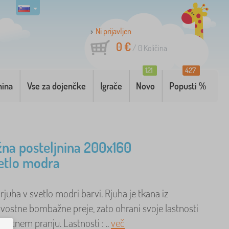
Ni prijavljen
0 €
/
0
Količina
121
427
nina
Vse za dojenčke
Igrače
Novo
Popusti %
a posteljnina 200x160
etlo modra
uha v svetlo modri barvi. Rjuha je tkana iz
vostne bombažne preje, zato ohrani svoje lastnosti
kratnem pranju. Lastnosti : ..
več