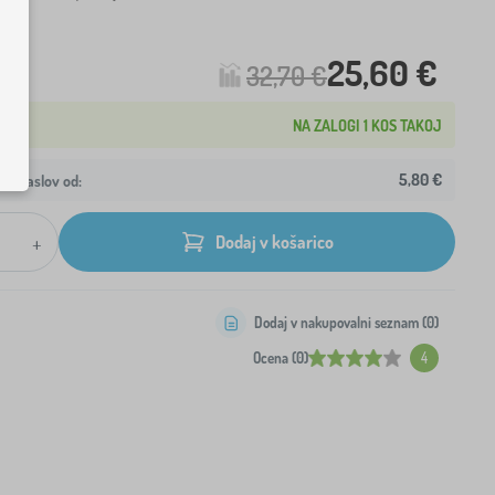
25,60 €
32,70 €
NA ZALOGI 1 KOS TAKOJ
5,80 €
aš naslov od:
+
Dodaj v košarico
Dodaj v nakupovalni seznam (
0
)
Ocena (0)
4