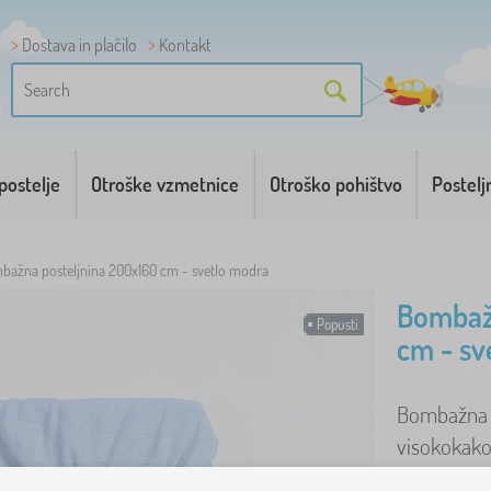
Dostava in plačilo
Kontakt
postelje
Otroške vzmetnice
Otroško pohištvo
Postelj
bažna posteljnina 200x160 cm - svetlo modra
Bombažn
Popusti
cm - sv
Bombažna rj
visokokako
tudi po več