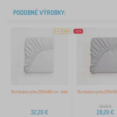
PODOBNÉ VÝROBKY:
2-4 TEDNE
-15%
Bombažna rjuha 200x160 cm - bela
Bombažna rjuha 200x160
33,00
€
32,20
€
28,20
€