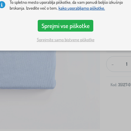
To spletno mesto uporablja piškotke, da vam ponudi boljšo izkušnjo
brskanja. Izvedite več o tem,
kako uporabljamo piškotke.
Sprejmi vse piškotke
Sprejmite samo bistvene piškotke
Dostava na v
-
Kod:
35127-0