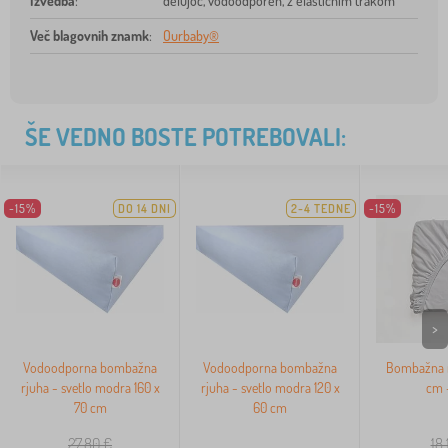
Izvedba
:
delujoč, vodoodporen, z elastičnim trakom
Več blagovnih znamk
:
Ourbaby®
ŠE VEDNO BOSTE POTREBOVALI:
-15%
DO 14 DNI
2-4 TEDNE
-15%
>
Vodoodporna bombažna
Vodoodporna bombažna
Bombažna r
rjuha - svetlo modra 160 x
rjuha - svetlo modra 120 x
cm -
70 cm
60 cm
27,80
€
18,