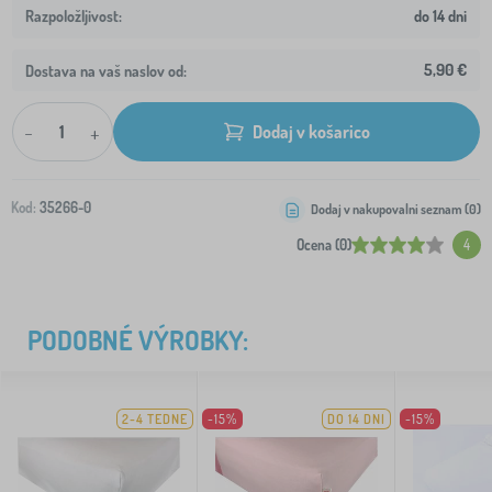
do 14 dni
5,90 €
Dostava na vaš naslov od:
-
+
Dodaj v košarico
Kod:
35266-0
Dodaj v nakupovalni seznam (
0
)
Ocena (0)
4
PODOBNÉ VÝROBKY:
2-4 TEDNE
-15%
DO 14 DNI
-15%