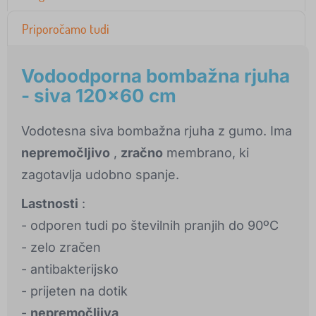
Priporočamo tudi
Vodoodporna bombažna rjuha
- siva 120x60 cm
Vodotesna siva bombažna rjuha z gumo. Ima
nepremočljivo
,
zračno
membrano, ki
zagotavlja udobno spanje.
Lastnosti
:
- odporen tudi po številnih pranjih do 90ºC
- zelo zračen
- antibakterijsko
- prijeten na dotik
-
nepremočljiva