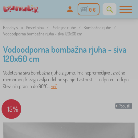
0 €
Banaby.si
»
Posteljnina
/
Posteljne rjuhe
/
Bombažne rjuhe
/
Vodoodporna bombažna rjuha - siva 120x60 cm
Vodoodporna bombažna rjuha - siva
120x60 cm
Vodotesna siva bombažna rjuha z gumo. Ima nepremočljivo , zračno
membrano, ki zagotavlja udobno spanje. Lastnosti : - odporen tudi po
številnih pranjih do 90ºC ..
več
Popusti
-15%