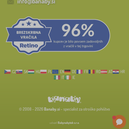
info@banaby.si
CZ
SK
HU
PL
EN
DE
FR
RO
AT
HR
IT
IE
© 2008 - 2026
Banaby.si
- specialist za otroško pohištvo
ustvaril
Babynabytek s.r.o.