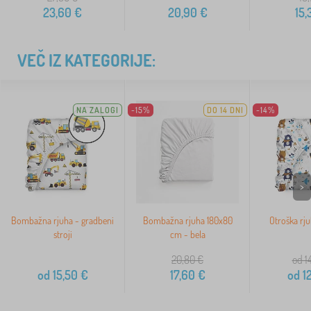
23,60
€
20,90
€
15,
VEČ IZ KATEGORIJE:
NA ZALOGI
-15%
DO 14 DNI
-14%
>
Bombažna rjuha - gradbeni
Bombažna rjuha 180x80
Otroška rj
stroji
cm - bela
20,80
€
od 1
od
15,50
€
17,60
€
od
12