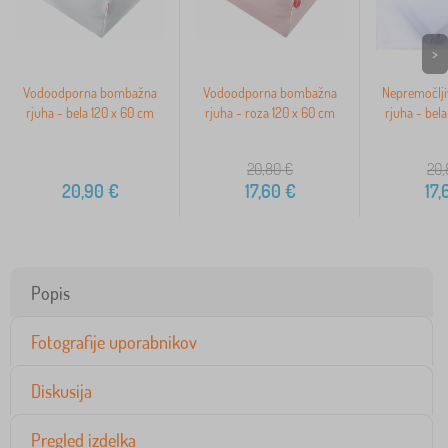
>
Vodoodporna bombažna
Vodoodporna bombažna
Nepremočlj
rjuha - bela 120 x 60 cm
rjuha - roza 120 x 60 cm
rjuha - bel
20,80
€
20,
20,90
€
17,60
€
17,
Popis
Fotografije uporabnikov
Diskusija
Pregled izdelka