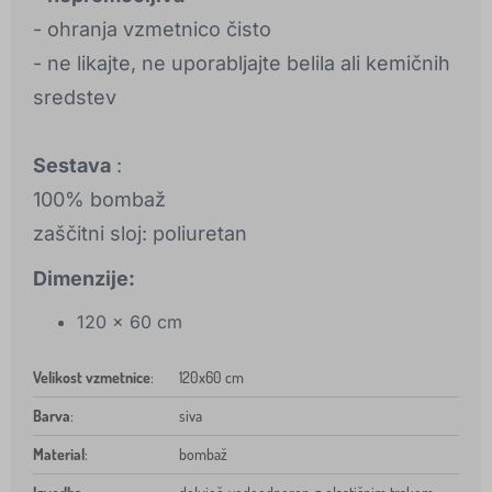
- ohranja vzmetnico čisto
- ne likajte, ne uporabljajte belila ali kemičnih
sredstev
Sestava
:
100% bombaž
zaščitni sloj: poliuretan
Dimenzije:
120 x 60 cm
Velikost vzmetnice
:
120x60 cm
Barva
:
siva
Material
:
bombaž