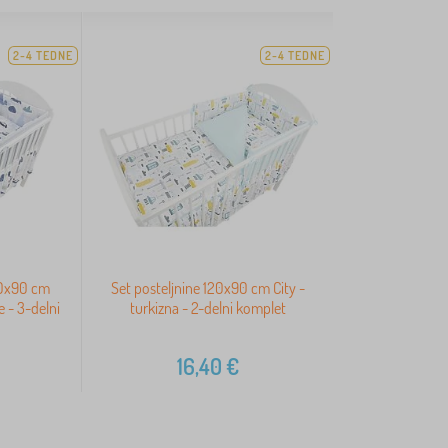
2-4 TEDNE
2-4 TEDNE
20x90 cm
Set posteljnine 120x90 cm City -
 - 3-delni
turkizna - 2-delni komplet
16,40
€