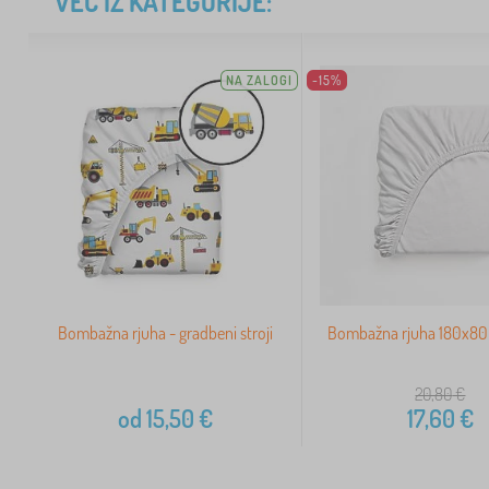
VEČ IZ KATEGORIJE:
NA ZALOGI
-15%
Bombažna rjuha - gradbeni stroji
Bombažna rjuha 180x80 
20,80
€
od
15,50
€
17,60
€