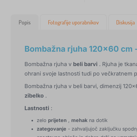
Popis
Fotografije uporabnikov
Diskusija
Bombažna rjuha 120x60 cm -
Bombažna rjuha v
beli barvi
. Rjuha je tka
ohrani svoje lastnosti tudi po večkratnem p
Bombažna rjuha v beli barvi, dimenzij 120
zibelko
.
Lastnosti
:
zelo
prijeten
,
mehak
na dotik
zategovanje
- zahvaljujoč zaključku spodn