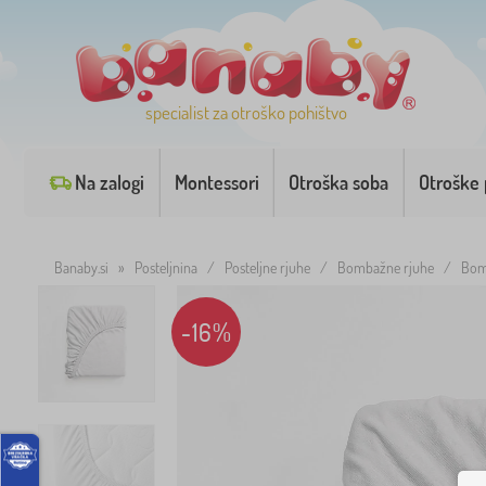
specialist za otroško pohištvo
Na zalogi
Montessori
Otroška soba
Otroške 
Banaby.si
»
Posteljnina
/
Posteljne rjuhe
/
Bombažne rjuhe
/
Bom
-16%