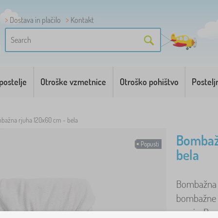
Dostava in plačilo
Kontakt
postelje
Otroške vzmetnice
Otroško pohištvo
Postelj
bažna rjuha 120x60 cm - bela
Bombaž
Popusti
bela
Bombažna rj
bombažne pr
pranju. Bom