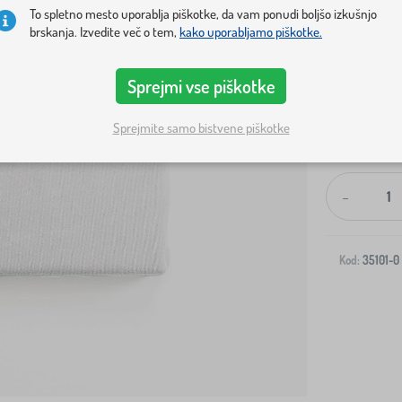
To spletno mesto uporablja piškotke, da vam ponudi boljšo izkušnjo
brskanja. Izvedite več o tem,
kako uporabljamo piškotke.
Sprejmi vse piškotke
Sprejmite samo bistvene piškotke
Dostava na v
-
Kod:
35101-0