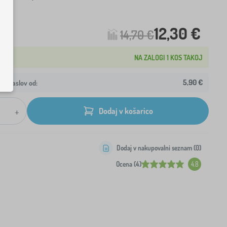
12,30 €
14,70 €
NA ZALOGI 1 KOS TAKOJ
5,90 €
aš naslov od:
+
Dodaj v košarico
Dodaj v nakupovalni seznam (
0
)
Ocena (4)
4.8