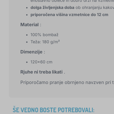
enostavno obleče in dobro drži na vzmetni
dolga življenjska doba
ob ohranjanju kakovo
priporočena višina vzmetnice do 12 cm
Material
:
100% bombaž
Teža: 180 g/m²
Dimenzije
:
120x60 cm
Rjuhe ni treba likati
.
Priporočamo pranje obrnjeno navzven pri t
ŠE VEDNO BOSTE POTREBOVALI: