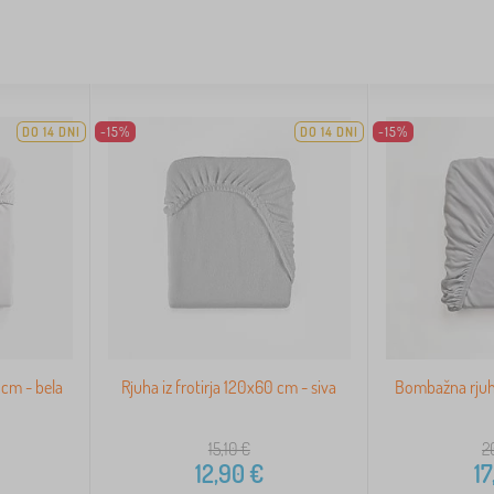
DO 14 DNI
-15%
DO 14 DNI
-15%
cm - bela
Rjuha iz frotirja 120x60 cm - siva
Bombažna rjuh
15,10
€
2
12,90
€
17