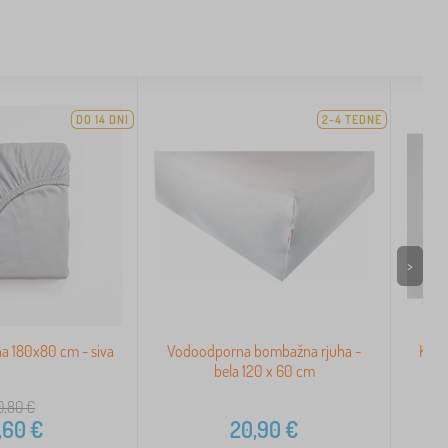
DO 14 DNI
2-4 TEDNE
>
a 180x80 cm - siva
Vodoodporna bombažna rjuha -
Komp
bela 120 x 60 cm
0,80
€
,60
€
20,90
€