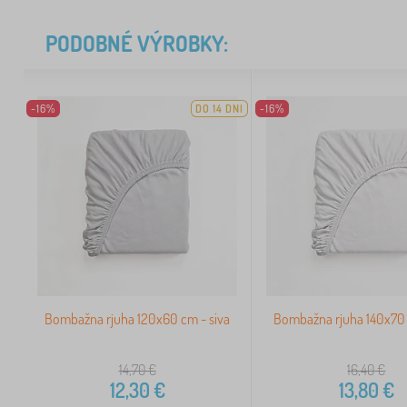
PODOBNÉ VÝROBKY:
-16%
DO 14 DNI
-16%
Bombažna rjuha 120x60 cm - siva
Bombažna rjuha 140x70 
14,70
€
16,40
€
12,30
€
13,80
€