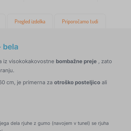
Pregled izdelka
Priporočamo tudi
 bela
na iz visokokakovostne
bombažne preje
, zato
ranju.
x60 cm, je primerna za
otroško posteljico
ali
jega dela rjuhe z gumo (navojem v tunel) se rjuha