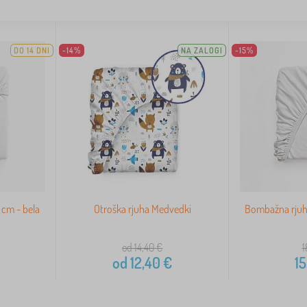
DO 14 DNI
-14%
NA ZALOGI
-15%
cm - bela
Otroška rjuha Medvedki
Bombažna rjuh
od 14,40
€
1
od
12,40
€
15