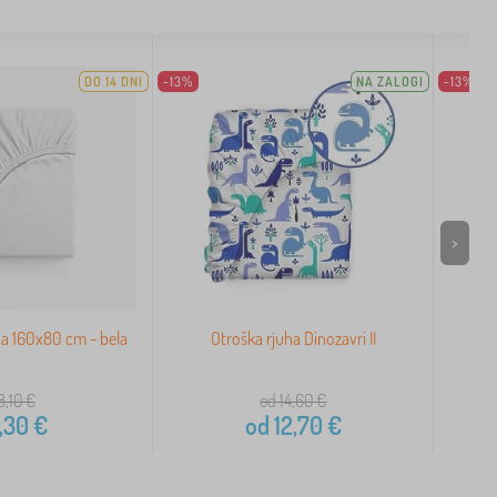
DO 14 DNI
-13%
NA ZALOGI
-13%
>
a 160x80 cm - bela
Otroška rjuha Dinozavri II
Bo
8,10
€
od 14,60
€
,30
€
od
12,70
€