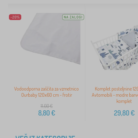
-20%
NA ZALOGI
Vodoodporna zaščita za vzmetnico
Komplet posteljnine 1
Ourbaby 120x60 cm - frotir
Avtomobili - modre barve
komplet
11,00
€
8,80
€
29,80
€