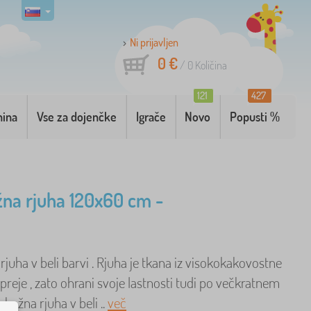
Ni prijavljen
0 €
/
0
Količina
121
427
nina
Vse za dojenčke
Igrače
Novo
Popusti %
na rjuha 120x60 cm -
uha v beli barvi . Rjuha je tkana iz visokokakovostne
eje , zato ohrani svoje lastnosti tudi po večkratnem
bažna rjuha v beli ..
več