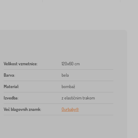
Velikost vzmetnice
:
120x60 cm
Barva
:
bela
Material
:
bombaž
Izvedba
:
z elastičnim trakom
Več blagovnih znamk
:
Ourbaby®