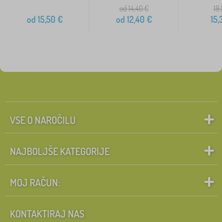
od 14,40
€
18,
od
15,50
€
od
12,40
€
15,
VSE O NAROČILU
NAJBOLJŠE KATEGORIJE
MOJ RAČUN:
KONTAKTIRAJ NAS