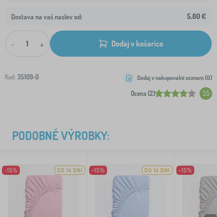
5,80 €
Dostava na vaš naslov od:
-
+
Dodaj v košarico
Kod:
35109-0
Dodaj v nakupovalni seznam (
0
)
Ocena (2)
3.5
PODOBNÉ VÝROBKY:
-15%
DO 14 DNI
-15%
DO 14 DNI
-15%