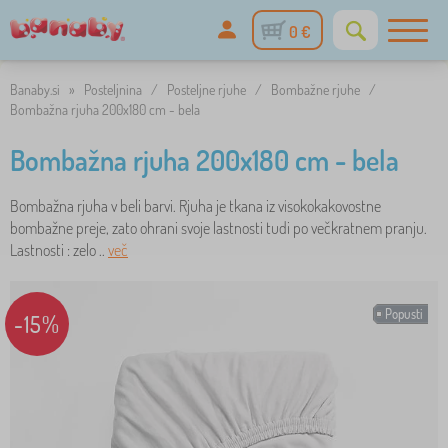
0 €
Banaby.si
»
Posteljnina
/
Posteljne rjuhe
/
Bombažne rjuhe
/
Bombažna rjuha 200x180 cm - bela
Bombažna rjuha 200x180 cm - bela
Bombažna rjuha v beli barvi. Rjuha je tkana iz visokokakovostne
bombažne preje, zato ohrani svoje lastnosti tudi po večkratnem pranju.
Lastnosti : zelo ..
več
Popusti
-15%