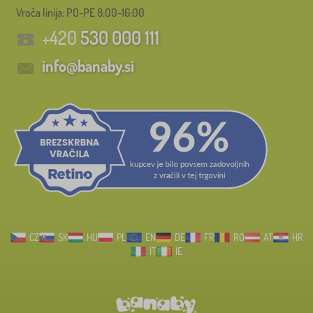
Vroča linija: PO-PE 8:00-16:00
+420
530 000 111
info@banaby.si
CZ
SK
HU
PL
EN
DE
FR
RO
AT
HR
IT
IE