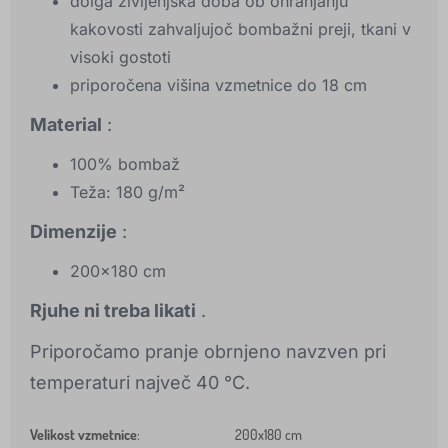
dolga življenjska doba ob ohranjanju
kakovosti zahvaljujoč bombažni preji, tkani v
visoki gostoti
priporočena višina vzmetnice do 18 cm
Material
:
100% bombaž
Teža: 180 g/m²
Dimenzije
:
200x180 cm
Rjuhe ni treba likati
.
Priporočamo pranje obrnjeno navzven pri
temperaturi največ 40 °C.
Velikost vzmetnice
:
200x180 cm