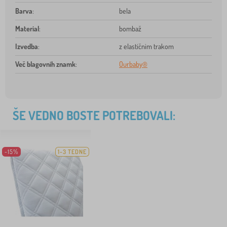
Barva
:
bela
Material
:
bombaž
Izvedba
:
z elastičnim trakom
Več blagovnih znamk
:
Ourbaby®
ŠE VEDNO BOSTE POTREBOVALI:
-15%
1-3 TEDNE