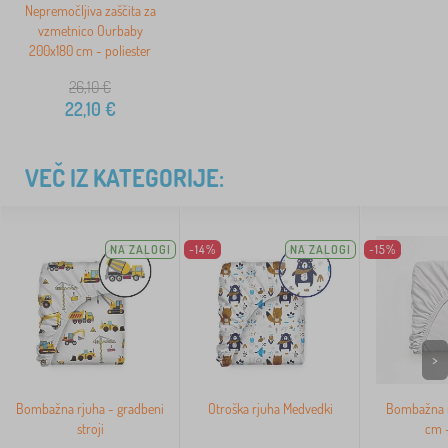
Nepremočljiva zaščita za
vzmetnico Ourbaby
200x180 cm - poliester
26,10
€
22,10
€
VEČ IZ KATEGORIJE:
NA ZALOGI
-14%
NA ZALOGI
-15%
>
Bombažna rjuha - gradbeni
Otroška rjuha Medvedki
Bombažna r
stroji
cm -