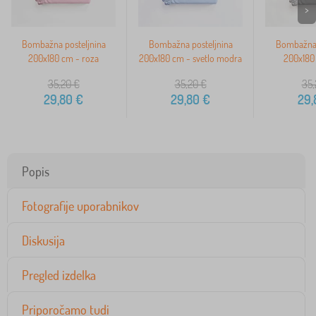
>
Bombažna posteljnina
Bombažna posteljnina
Bombažna 
200x180 cm - roza
200x180 cm - svetlo modra
200x180 
35,20
€
35,20
€
35,
29,80
€
29,80
€
29,
Popis
Fotografije uporabnikov
Diskusija
Pregled izdelka
Priporočamo tudi