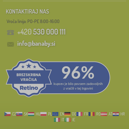
KONTAKTIRAJ NAS
Vroča linija: PO-PE 8:00-16:00
+420
530 000 111
info@banaby.si
CZ
SK
HU
PL
EN
DE
FR
RO
AT
HR
IT
IE