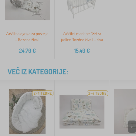
Zaščitna ograja za posteljo
Zaščitni mantinel 180 za
- Gozdne živali
jaslice Gozdne živali - siva
24,70
€
15,40
€
VEČ IZ KATEGORIJE:
2-4 TEDNE
2-4 TEDNE
>