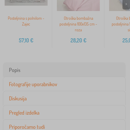
>
Posteljnina s polnilom -
Otroška bombažna
Otroška
Zajec
posteljnina 100x135 cm -
posteljnina
roza
s
57,10
€
28,20
€
25,
Popis
Fotografije uporabnikov
Diskusija
Pregled izdelka
Priporočamo tudi