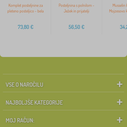
Komplet posteljnine za
Posteljnina s polnilom -
Musselin 
pleteno posteljico - bela
Ježek in prijatelji
Mojzesovo k
73,80
€
56,50
€
34,
VSE O NAROČILU
NAJBOLJŠE KATEGORIJE
MOJ RAČUN: