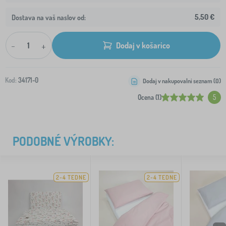
5,50 €
Dostava na vaš naslov od:
-
+
Dodaj v košarico
Kod:
34171-0
Dodaj v nakupovalni seznam (
0
)
Ocena (1)
5
PODOBNÉ VÝROBKY:
2-4 TEDNE
2-4 TEDNE