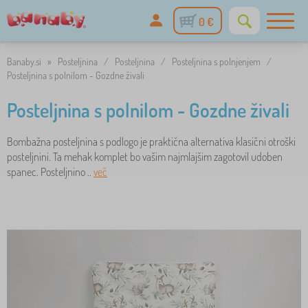
0 €
Banaby.si
»
Posteljnina
/
Posteljnina
/
Posteljnina s polnjenjem
/
Posteljnina s polnilom - Gozdne živali
Posteljnina s polnilom - Gozdne živali
Bombažna posteljnina s podlogo je praktična alternativa klasični otroški
posteljnini. Ta mehak komplet bo vašim najmlajšim zagotovil udoben
spanec. Posteljnino ..
več