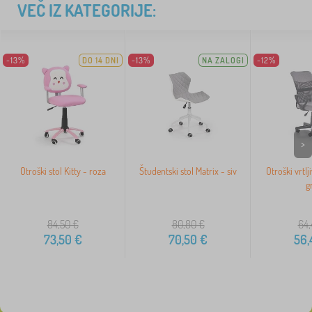
VEČ IZ KATEGORIJE:
-13%
DO 14 DNI
-13%
NA ZALOGI
-12%
>
Otroški stol Kitty - roza
Študentski stol Matrix - siv
Otroški vrtlj
g
84,50
€
80,80
€
64,
73,50
€
70,50
€
56,