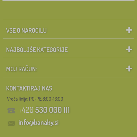
VSE O NAROČILU
NAJBOLJŠE KATEGORIJE
MOJ RAČUN:
KONTAKTIRAJ NAS
Vroča linija: PO-PE 8:00-16:00
+420
530 000 111
info@banaby.si