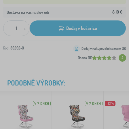
8,10 €
Dostava na vaš naslov od:
-
+
Dodaj v košarico
Kod:
35292-0
Dodaj v nakupovalni seznam (
0
)
Ocena (0)
4
PODOBNÉ VÝROBKY:
V 7 DNEH
V 7 DNEH
-12%