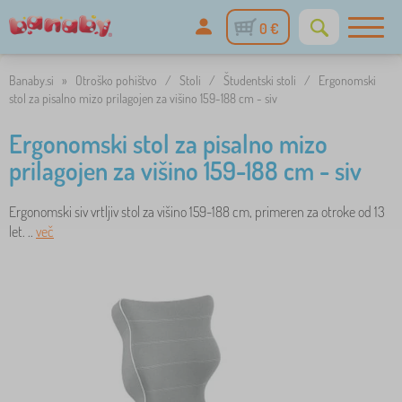
0 €
Banaby.si
»
Otroško pohištvo
/
Stoli
/
Študentski stoli
/
Ergonomski
stol za pisalno mizo prilagojen za višino 159-188 cm - siv
Ergonomski stol za pisalno mizo
prilagojen za višino 159-188 cm - siv
Ergonomski siv vrtljiv stol za višino 159-188 cm, primeren za otroke od 13
let. ..
več