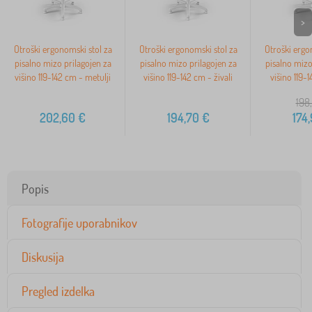
>
Otroški ergonomski stol za
Otroški ergonomski stol za
Otroški ergo
pisalno mizo prilagojen za
pisalno mizo prilagojen za
pisalno mizo
višino 119-142 cm - metulji
višino 119-142 cm - živali
višino 119-
198
202,60
€
194,70
€
174
Popis
Fotografije uporabnikov
Diskusija
Pregled izdelka