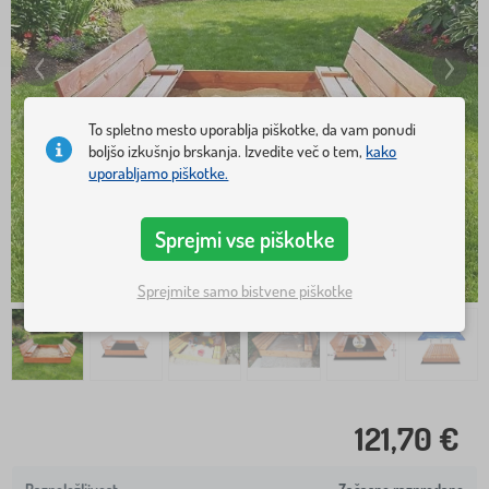
To spletno mesto uporablja piškotke, da vam ponudi
boljšo izkušnjo brskanja. Izvedite več o tem,
kako
uporabljamo piškotke.
Sprejmi vse piškotke
Sprejmite samo bistvene piškotke
121,70 €