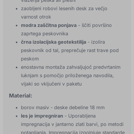
vlaženja peska ali plesni
zaobljeni robovi lesenih desk za večjo
varnost otrok
modra zaščitna ponjava
- ščiti površino
zaprtega peskovnika
črna izolacijska geotekstilija
- izolira
peskovnik od tal, preprečuje rast trave pod
peskom
enostavna montaža zahvaljujoč predvrtanim
luknjam s pomočjo priloženega navodila,
vijaki so vključeni v paketu
Material:
borov masiv - deske debeline 18 mm
les je impregniran
- Uporabljena
impregnacija v jantarno zlati barvi, po metodi
potapljanja. Impregnacija izpolnjuje standarde