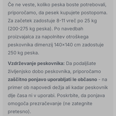
Če ne veste, koliko peska boste potrebovali,
priporočamo, da pesek kupujete postopoma.
Za začetek zadostuje 8-11 vreč po 25 kg
(200-275 kg peska). Po navedbah
proizvajalca za napolnitev otroškega
peskovnika dimenzij 140x140 cm zadostuje
250 kg peska.
Vzdrževanje peskovnika:
Da podaljšate
življenjsko dobo peskovnika, priporočamo
zaščitno ponjavo uporabljati le občasno
- na
primer ob napovedi dežja ali kadar peskovnik
dlje časa ni v uporabi. Poskrbite, da ponjava
omogoča prezračevanje (ne zategnite
pretesno).