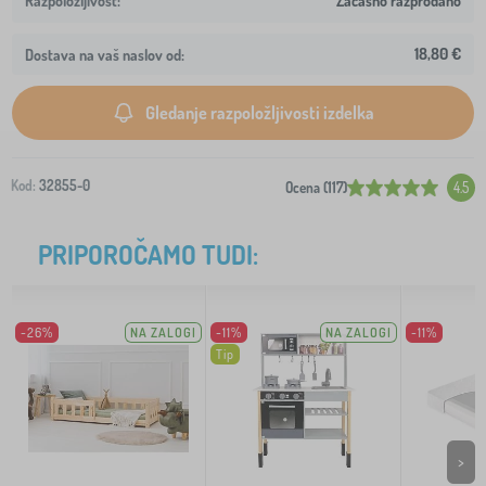
Začasno razprodano
18,80 €
Dostava na vaš naslov od:
Gledanje razpoložljivosti izdelka
Kod:
32855-0
Ocena (117)
4.5
PRIPOROČAMO TUDI:
-26%
NA ZALOGI
-11%
NA ZALOGI
-11%
Tip
>