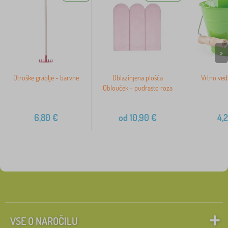
>
Otroške grablje - barvne
Oblazinjena plošča
Vrtno ved
Oblouček - pudrasto roza
6,80
€
od
10,90
€
4,
VSE O NAROČILU