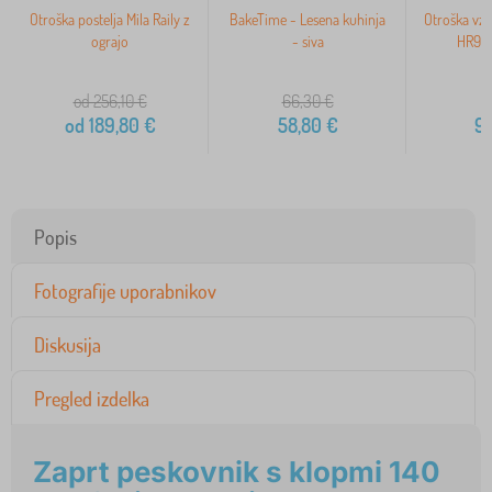
Otroška postelja Mila Raily z
BakeTime - Lesena kuhinja
Otroška vz
ograjo
- siva
HR90 
od 256,10
€
66,30
€
1
od
189,80
€
58,80
€
9
Popis
Fotografije uporabnikov
Diskusija
Pregled izdelka
Zaprt peskovnik s klopmi 140