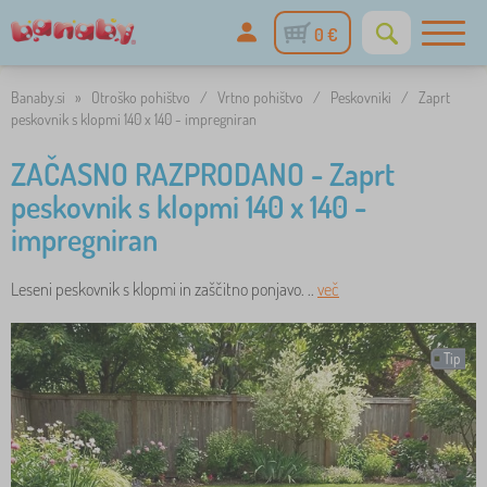
0 €
Banaby.si
»
Otroško pohištvo
/
Vrtno pohištvo
/
Peskovniki
/
Zaprt
peskovnik s klopmi 140 x 140 - impregniran
ZAČASNO RAZPRODANO - Zaprt
peskovnik s klopmi 140 x 140 -
impregniran
Leseni peskovnik s klopmi in zaščitno ponjavo. ..
več
Tip