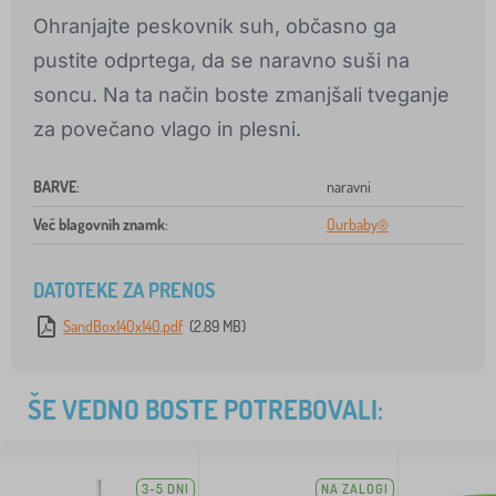
Ohranjajte peskovnik suh, občasno ga
pustite odprtega, da se naravno suši na
soncu. Na ta način boste zmanjšali tveganje
za povečano vlago in plesni.
BARVE
:
naravni
Več blagovnih znamk
:
Ourbaby®
DATOTEKE ZA PRENOS
SandBox140x140.pdf
(2.89 MB)
ŠE VEDNO BOSTE POTREBOVALI:
3-5 DNI
NA ZALOGI