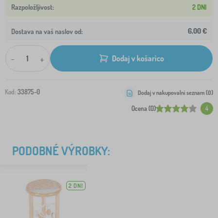
2 DNI
6,00 €
Dostava na vaš naslov od:
-
+
Dodaj v košarico
Kod:
33875-0
Dodaj v nakupovalni seznam (
0
)
Ocena (0)
4
PODOBNÉ VÝROBKY:
2 DNI