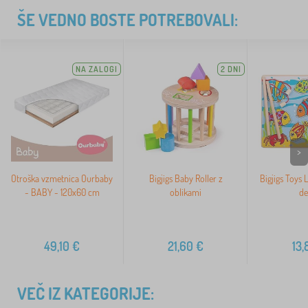
ŠE VEDNO BOSTE POTREBOVALI:
NA ZALOGI
2 DNI
>
Otroška vzmetnica Ourbaby
Bigjigs Baby Roller z
Bigjigs Toys L
- BABY - 120x60 cm
oblikami
de
49,10
€
21,60
€
13,
VEČ IZ KATEGORIJE: