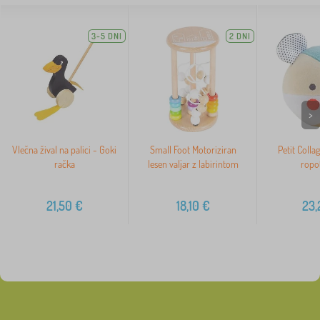
3-5 DNI
2 DNI
>
Vlečna žival na palici - Goki
Small Foot Motoriziran
Petit Coll
račka
lesen valjar z labirintom
ropot
21,50
€
18,10
€
23,