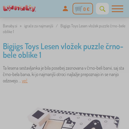
0 €
Banaby.si
»
igrače za najmanjši
/
Bigjigs Toys Lesen vložek puzzle črno-bele
oblike 1
Bigjigs Toys Lesen vložek puzzle črno-
bele oblike 1
Ta lesena sestavljanka je bila posebej zasnovana v črno-beli barvi, saj sta
črno-bela barva, ki jo najmanjši otroci najlažje prepoznajo in se nanjo
odzovejo. ..
več