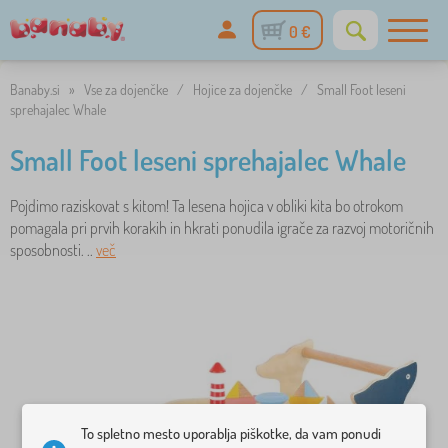
0 €
Banaby.si
»
Vse za dojenčke
/
Hojice za dojenčke
/
Small Foot leseni
sprehajalec Whale
Small Foot leseni sprehajalec Whale
Pojdimo raziskovat s kitom! Ta lesena hojica v obliki kita bo otrokom
pomagala pri prvih korakih in hkrati ponudila igrače za razvoj motoričnih
sposobnosti. ..
več
To spletno mesto uporablja piškotke, da vam ponudi