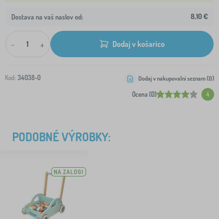
8,10 €
Dostava na vaš naslov od:
-
+
Dodaj v košarico
Kod:
34038-0
Dodaj v nakupovalni seznam (
0
)
Ocena (0)
4
PODOBNÉ VÝROBKY:
NA ZALOGI