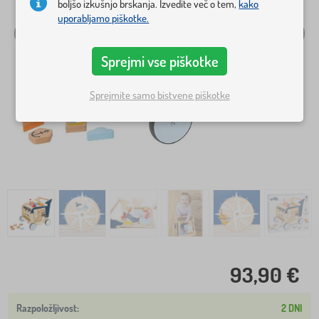
boljšo izkušnjo brskanja. Izvedite več o tem,
kako
uporabljamo piškotke.
Sprejmi vse piškotke
Sprejmite samo bistvene piškotke
93,90 €
2 DNI