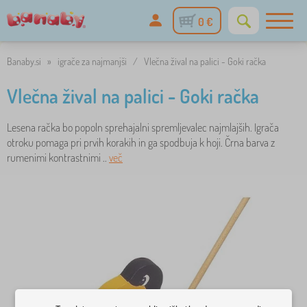
0 €
Banaby.si
»
igrače za najmanjši
/
Vlečna žival na palici - Goki račka
Vlečna žival na palici - Goki račka
Lesena račka bo popoln sprehajalni spremljevalec najmlajših. Igrača
otroku pomaga pri prvih korakih in ga spodbuja k hoji. Črna barva z
rumenimi kontrastnimi ..
več