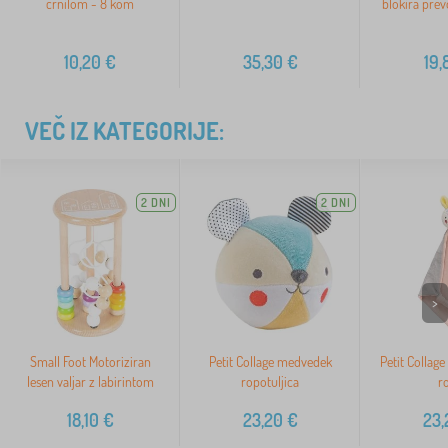
črnilom - 8 kom
blokira prev
10,20
€
35,30
€
19,
VEČ IZ KATEGORIJE:
2 DNI
2 DNI
>
Small Foot Motoriziran
Petit Collage medvedek
Petit Collag
lesen valjar z labirintom
ropotuljica
r
18,10
€
23,20
€
23,