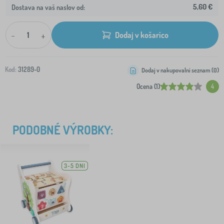
5,60 €
Dostava na vaš naslov od:
-
+
Dodaj v košarico
Kod:
31289-0
Dodaj v nakupovalni seznam (
0
)
Ocena (1)
4
PODOBNÉ VÝROBKY:
3-5 DNI