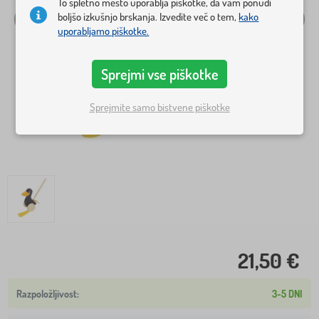
To spletno mesto uporablja piškotke, da vam ponudi
boljšo izkušnjo brskanja. Izvedite več o tem,
kako
uporabljamo piškotke.
Sprejmi vse piškotke
Sprejmite samo bistvene piškotke
21,50 €
3-5 DNI