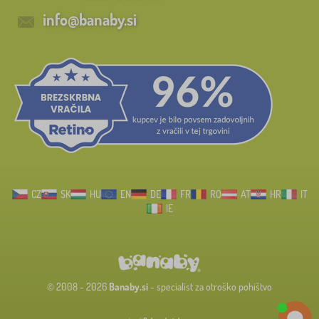
info@banaby.si
CZ
SK
HU
EN
DE
FR
RO
AT
HR
IT
IE
© 2008 - 2026
Banaby.si
- specialist za otroško pohištvo