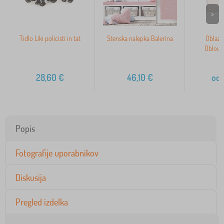
>
Tidlo Liki policisti in tat
Stenska nalepka Balerina
Oblazi
Oblouč
28,60
€
46,10
€
od
Popis
Fotografije uporabnikov
Diskusija
Pregled izdelka