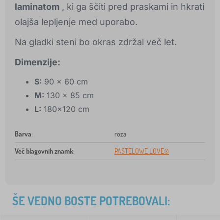
laminatom
, ki ga ščiti pred praskami in hkrati
olajša lepljenje med uporabo.
Na gladki steni bo okras zdržal več let.
Dimenzije:
S:
90 x 60 cm
M:
130 x 85 cm
L:
180x120 cm
Barva
:
roza
Več blagovnih znamk
:
PASTELOWE LOVE®
ŠE VEDNO BOSTE POTREBOVALI: