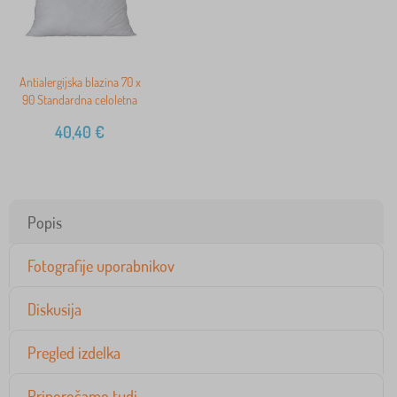
Antialergijska blazina 70 x
90 Standardna celoletna
40,40
€
Popis
Fotografije uporabnikov
Diskusija
Pregled izdelka
Priporočamo tudi