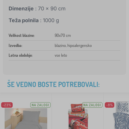
Dimenzije
: 70 x 90 cm
Teža polnila
: 1000 g
Velikost blazine
:
90x70 cm
Izvedba
:
blazino, hipoalergensko
Letna obdobje
:
vse leto
ŠE VEDNO BOSTE POTREBOVALI:
-23%
NA ZALOGI
NA ZALOGI
-8%