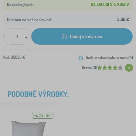
NA ZALOGI 2-5 KOSOV
5,80 €
Dostava na vaš naslov od:
-
+
Dodaj v košarico
Kod:
35635-0
Dodaj v nakupovalni seznam (
0
)
Ocena (0)
4
PODOBNÉ VÝROBKY:
NA ZALOGI