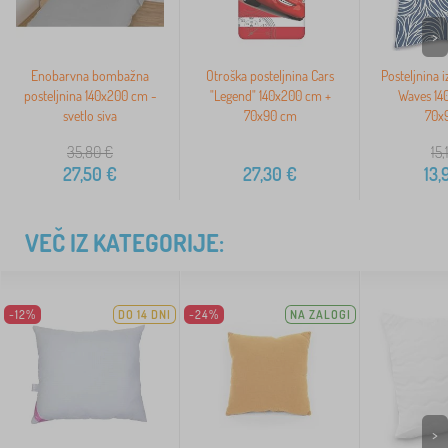
>
Enobarvna bombažna
Otroška posteljnina Cars
Posteljnina 
posteljnina 140x200 cm -
"Legend" 140x200 cm +
Waves 14
svetlo siva
70x90 cm
70x
35,80
€
15,
27,50
€
27,30
€
13,
VEČ IZ KATEGORIJE:
-12%
DO 14 DNI
-24%
NA ZALOGI
>