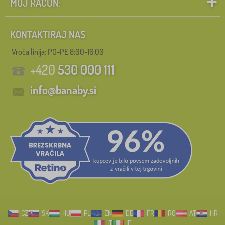
MOJ RAČUN:
KONTAKTIRAJ NAS
Vroča linija: PO-PE 8:00-16:00
+420
530 000 111
info@banaby.si
CZ
SK
HU
PL
EN
DE
FR
RO
AT
HR
IT
IE