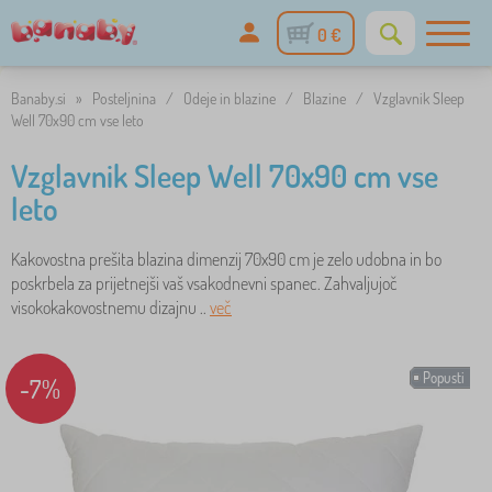
0 €
Banaby.si
»
Posteljnina
/
Odeje in blazine
/
Blazine
/
Vzglavnik Sleep
Well 70x90 cm vse leto
Vzglavnik Sleep Well 70x90 cm vse
leto
Kakovostna prešita blazina dimenzij 70x90 cm je zelo udobna in bo
poskrbela za prijetnejši vaš vsakodnevni spanec. Zahvaljujoč
visokokakovostnemu dizajnu ..
več
Popusti
-7%