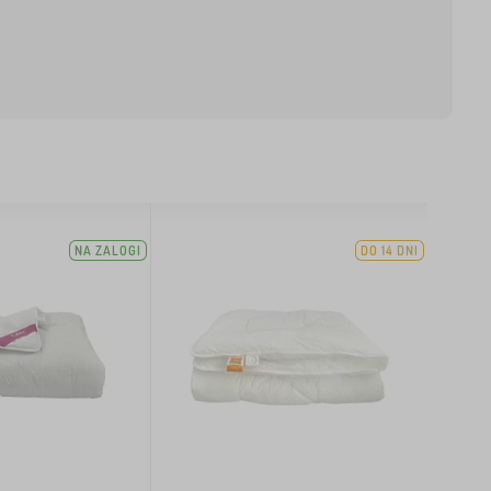
NA ZALOGI
DO 14 DNI