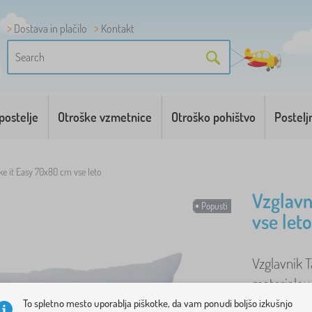
Dostava in plačilo
Kontakt
postelje
Otroške vzmetnice
Otroško pohištvo
Postelj
ke it Easy 70x80 cm vse leto
Vzglavn
Popusti
vse leto
Vzglavnik T
materialov.
primerna z
To spletno mesto uporablja piškotke, da vam ponudi boljšo izkušnjo