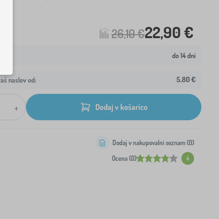
22,90 €
26,10 €
do 14 dni
5,80 €
aš naslov od:
+
Dodaj v košarico
Dodaj v nakupovalni seznam (
0
)
Ocena (0)
4