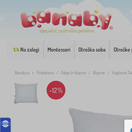
specialist za otroško pohištvo
Na zalogi
Montessori
Otroška soba
Otroške 
Banaby.si
»
Posteljnina
/
Odeje in blazine
/
Blazine
/
Vzglavnik Ta
-12%