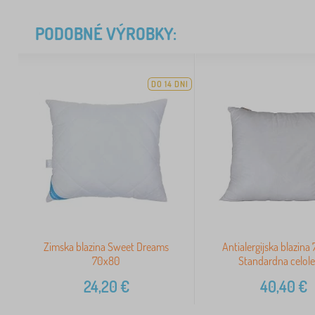
PODOBNÉ VÝROBKY:
DO 14 DNI
Zimska blazina Sweet Dreams
Antialergijska blazina
70x80
Standardna celol
24,20
€
40,40
€