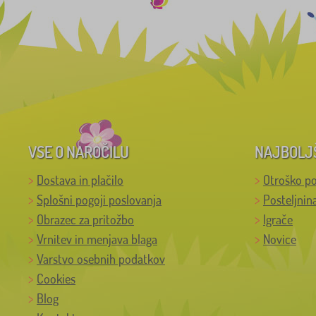
VSE O NAROČILU
NAJBOLJ
Dostava in plačilo
Otroško po
Splošni pogoji poslovanja
Posteljnin
Obrazec za pritožbo
Igrače
Vrnitev in menjava blaga
Novice
Varstvo osebnih podatkov
Cookies
Blog