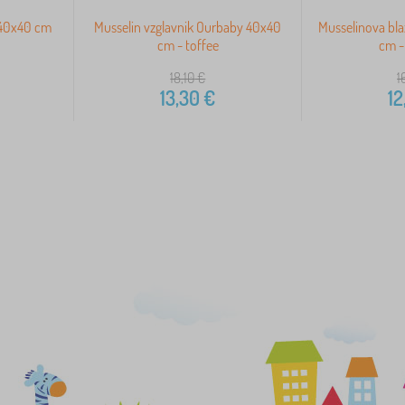
d 40x40 cm
Musselin vzglavnik Ourbaby 40x40
Musselinova bl
cm - toffee
cm -
18,10
€
1
13,30
€
12