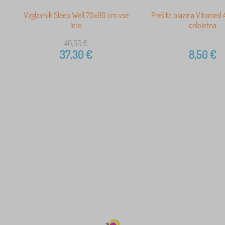
Vzglavnik Sleep Well 70x90 cm vse
Prešita blazina Vitame
leto
celoletna
40,30
€
37,30
€
8,50
€