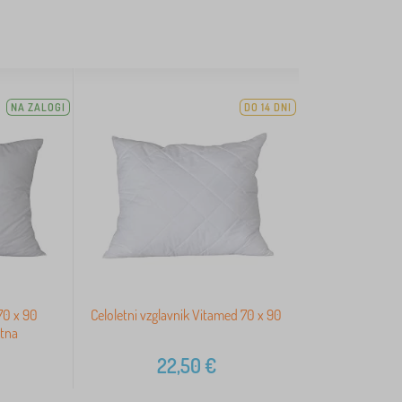
NA ZALOGI
DO 14 DNI
 70 x 90
Celoletni vzglavnik Vitamed 70 x 90
etna
22,50
€