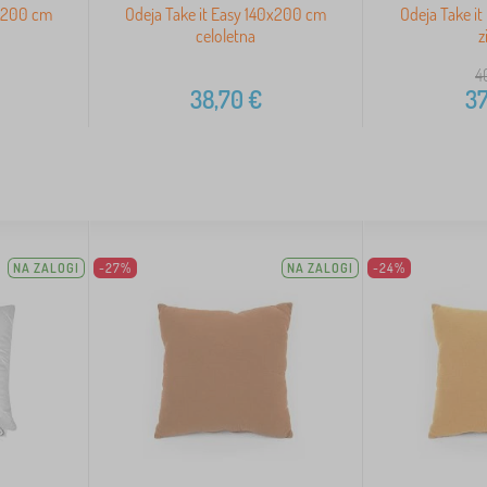
0x200 cm
Odeja Take it Easy 140x200 cm
Odeja Take i
celoletna
z
4
38,70
€
37
NA ZALOGI
-27%
NA ZALOGI
-24%