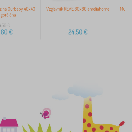
azina Ourbaby 40x40
Vzglavnik REVE 80x80 ameliahome
Mušeli
 gorčična
6,50
€
,60
€
24,50
€