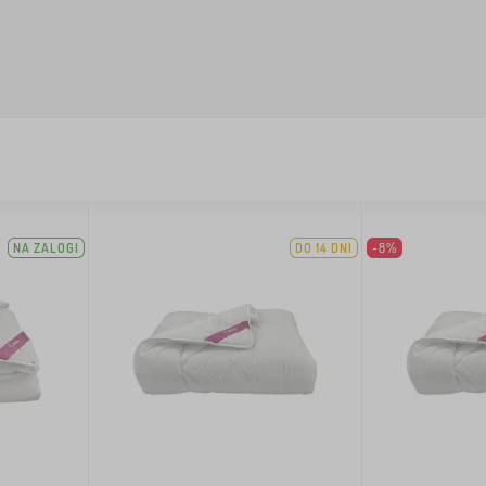
NA ZALOGI
DO 14 DNI
-8%