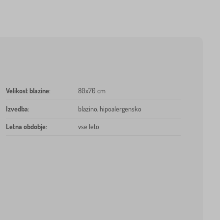
Velikost blazine
:
80x70 cm
Izvedba
:
blazino, hipoalergensko
Letna obdobje
:
vse leto