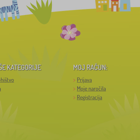
ŠE KATEGORIJE
MOJ RAČUN:
hištvo
Prijava
a
Moje naročila
Registracija