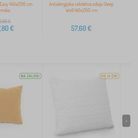
t Easy 140x200 cm
Antialergijska celoletna odeja Sleep
imska
Well 140x200 cm
0,90
€
,80
€
57,60
€
NA ZALOGI
DO 14 DNI
>