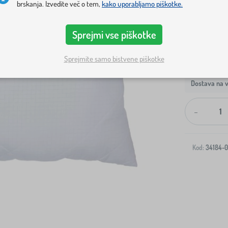
brskanja. Izvedite več o tem,
kako uporabljamo piškotke.
Sprejmi vse piškotke
Sprejmite samo bistvene piškotke
Dostava na v
-
Kod:
34184-0