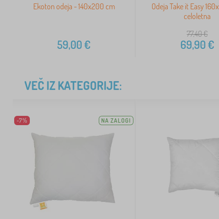
Ekoton odeja - 140x200 cm
Odeja Take it Easy 16
celoletna
77,40
€
59,00
€
69,90
€
VEČ IZ KATEGORIJE:
-7%
NA ZALOGI