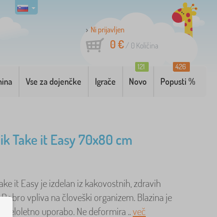
Ni prijavljen
0 €
/
0
Količina
121
426
nina
Vse za dojenčke
Igrače
Novo
Popusti %
ik Take it Easy 70x80 cm
ake it Easy je izdelan iz kakovostnih, zdravih
 Dobro vpliva na človeški organizem. Blazina je
a celoletno uporabo. Ne deformira ..
več