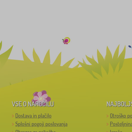
VSE O NAROČILU
NAJBOLJ
Dostava in plačilo
Otroško po
Splošni pogoji poslovanja
Posteljnin
Obrazec za pritožbo
Igrače