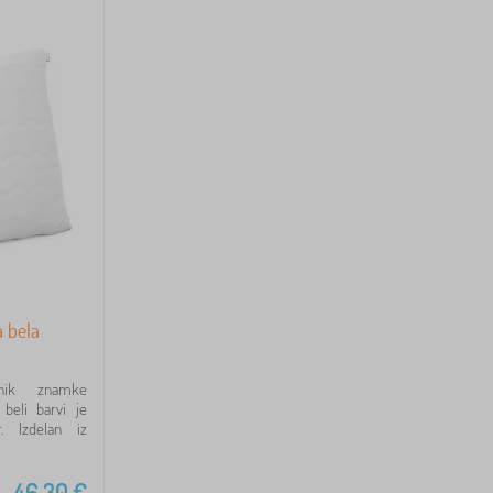
 bela
vnik znamke
beli barvi je
. Izdelan iz
46,30
€