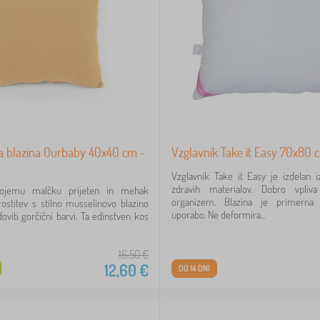
a blazina Ourbaby 40x40 cm -
Vzglavnik Take it Easy 70x80 c
Vzglavnik Take it Easy je izdelan i
zdravih materialov. Dobro vpliv
svojemu malčku prijeten in mehak
organizem. Blazina je primerna 
rostitev s stilno musselinovo blazino
uporabo. Ne deformira...
oviti gorčični barvi. Ta edinstven kos
16,50
€
12,60
€
DO 14 DNI