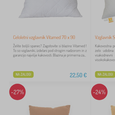
8
3
Celoletni vzglavnik Vitamed 70 x 90
Vzglavnik S
Želite boljši spanec? Zagotovite si blazino Vitamed !
Kakovostna p
To so vzglavniki, izdelani pod strogim nadzorom in z
zelo udobna 
garancijo najvišje kakovosti. Blazina je primerna za...
vsakodne
 €
visokokakovos
22,50
€
NA ZALOGI
NA ZALOGI
-27%
-24%