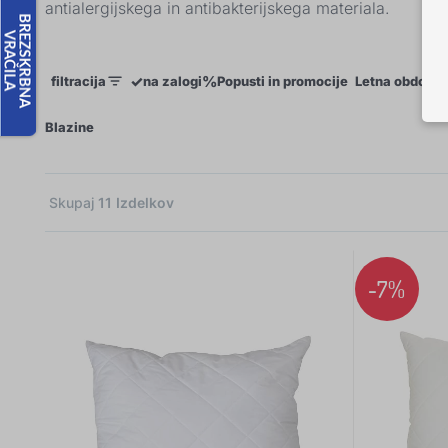
antialergijskega in antibakterijskega materiala.
✓
%
filtracija
na zalogi
Popusti in promocije
Letna obdobje
×
Blazine
Skupaj
11
Izdelkov
5
-7%
4
3
1