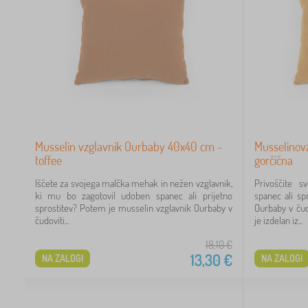
Musselin vzglavnik Ourbaby 40x40 cm -
Musselinov
toffee
gorčična
Iščete za svojega malčka mehak in nežen vzglavnik,
Privoščite 
ki mu bo zagotovil udoben spanec ali prijetno
spanec ali sp
sprostitev? Potem je musselin vzglavnik Ourbaby v
Ourbaby v čud
čudoviti...
je izdelan iz...
18,10
€
13,30
€
NA ZALOGI
NA ZALOGI