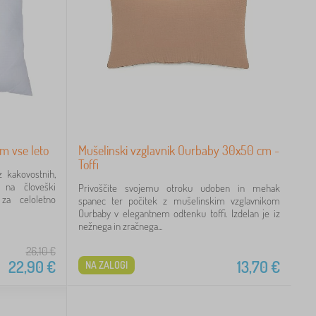
m vse leto
Mušelinski vzglavnik Ourbaby 30x50 cm -
Toffi
z kakovostnih,
a na človeški
Privoščite svojemu otroku udoben in mehak
za celoletno
spanec ter počitek z mušelinskim vzglavnikom
Ourbaby v elegantnem odtenku toffi. Izdelan je iz
nežnega in zračnega...
26,10
€
22,90
€
13,70
€
NA ZALOGI