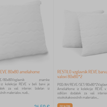
 REVE 80x80 ameliahome
RESTILO vzglavnik REVE barva
valovi 80x80*2
VE/80x80Vzglavnik znamke
z kolekcije REVE v beli barvi je
POD/AH/REVE/SET/80x80*2Vzgla
atek za vaš interier. Izdelan iz
AmeliaHome iz kolekcije REVE v 
nih materialov, nudi...
odličen dodatek za vaš interier
visokokakovostnih materialov,...
24,50
€
DO 14 DNI