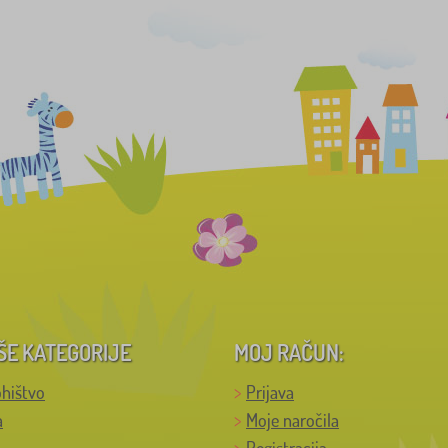
ŠE KATEGORIJE
MOJ RAČUN:
hištvo
Prijava
a
Moje naročila
Registracija