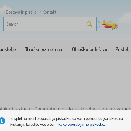
Dostava in plačilo
Kontakt
postelje
Otroške vzmetnice
Otroško pohištvo
Postelj
stnim blazinam. Pomembno je, da so izdelane iz nenevarnega
a se otrok ne znoji. Zahvaljujoč kakovostni zasnovi blazine 
To spletno mesto uporablja piškotke, da vam ponudi boljšo izkušnjo
brskanja. Izvedite več o tem,
kako uporabljamo piškotke.
 kakovost spanca je zaradi njih boljša. Pomagajo sprostiti m