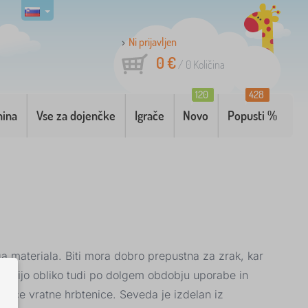
Ni prijavljen
0 €
/
0
Količina
120
428
nina
Vse za dojenčke
Igrače
Novo
Popusti %
 materiala. Biti mora dobro prepustna za zrak, kar
ohranijo obliko tudi po dolgem obdobju uporabe in
išice vratne hrbtenice. Seveda je izdelan iz