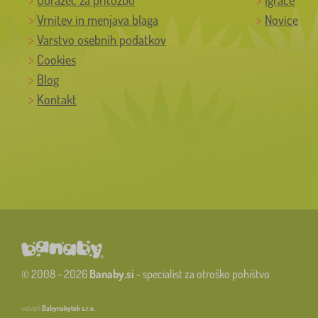
Vrnitev in menjava blaga
Novice
Varstvo osebnih podatkov
Cookies
Blog
Kontakt
© 2008 - 2026
Banaby.si
- specialist za otroško pohištvo
ustvaril
Babynabytek s.r.o.