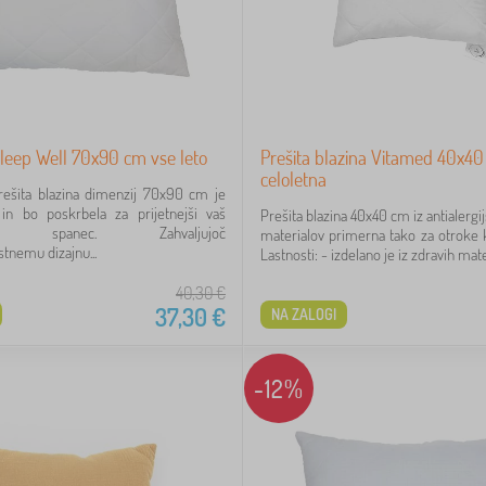
leep Well 70x90 cm vse leto
Prešita blazina Vitamed 40x4
celoletna
rešita blazina dimenzij 70x90 cm je
in bo poskrbela za prijetnejši vaš
Prešita blazina 40x40 cm iz antialergij
vni spanec. Zahvaljujoč
materialov primerna tako za otroke k
tnemu dizajnu...
Lastnosti: - izdelano je iz zdravih mater
40,30
€
37,30
€
NA ZALOGI
-12%