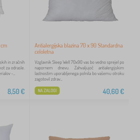
0 cm
Antialergijska blazina 70 x 90 Standardna
celoletna
skih in zračnih
Vzglavnik Sleep Well 70x90 vas bo vedno sprejel po
ot za odrasle.
napornem dnevu. Zahvaljujoč antialergijskim
ialov -...
lastnostim uporabljenega polnila bo vašemu otroku
zagotovil zdrav...
8,50
€
40,60
€
NA ZALOGI