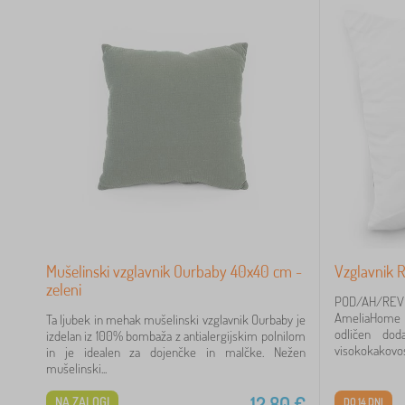
Mušelinski vzglavnik Ourbaby 40x40 cm -
Vzglavnik
zeleni
POD/AH/RE
AmeliaHome i
Ta ljubek in mehak mušelinski vzglavnik Ourbaby je
odličen dod
izdelan iz 100% bombaža z antialergijskim polnilom
visokokakovost
in je idealen za dojenčke in malčke. Nežen
mušelinski...
12,80
€
NA ZALOGI
DO 14 DNI