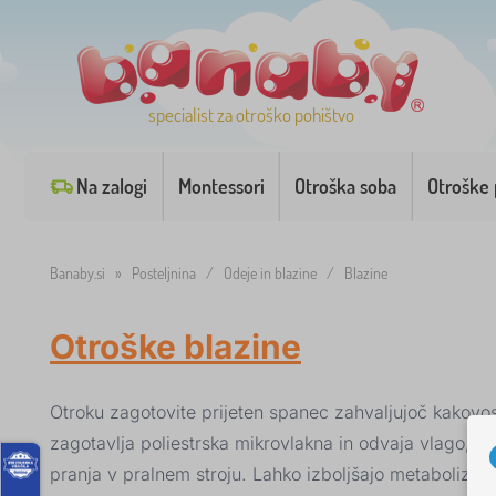
specialist za otroško pohištvo
Na zalogi
Montessori
Otroška soba
Otroške 
Banaby.si
»
Posteljnina
/
Odeje in blazine
/
Blazine
Otroške blazine
Otroku zagotovite prijeten spanec zahvaljujoč kakovo
zagotavlja poliestrska mikrovlakna in odvaja vlago, d
pranja v pralnem stroju. Lahko izboljšajo metabolizem,