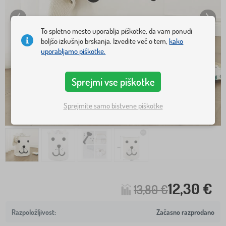
To spletno mesto uporablja piškotke, da vam ponudi
boljšo izkušnjo brskanja. Izvedite več o tem,
kako
uporabljamo piškotke.
Sprejmi vse piškotke
Sprejmite samo bistvene piškotke
12,30 €
13,80 €
Začasno razprodano