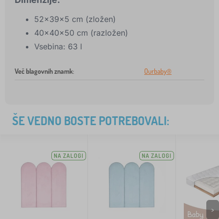
52x39x5 cm (zložen)
40x40x50 cm (razložen)
Vsebina: 63 l
Več blagovnih znamk
:
Ourbaby®
ŠE VEDNO BOSTE POTREBOVALI:
NA ZALOGI
NA ZALOGI
>