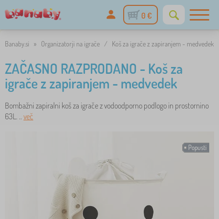
0 €
Banaby.si
»
Organizatorji na igrače
/
Koš za igrače z zapiranjem - medvedek
ZAČASNO RAZPRODANO - Koš za
igrače z zapiranjem - medvedek
Bombažni zapiralni koš za igrače z vodoodporno podlogo in prostornino
63L. ..
več
Popusti