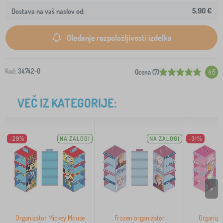
5,90 €
Dostava na vaš naslov od:
Gledanje razpoložljivosti izdelka
Kod:
34742-0
Ocena (7)
4.6
VEČ IZ KATEGORIJE:
-29%
NA ZALOGI
NA ZALOGI
-31%
>
Organizator Mickey Mouse
Frozen organizator
Organiza