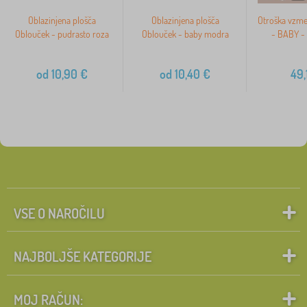
Oblazinjena plošča
Oblazinjena plošča
Otroška vzme
Oblouček - pudrasto roza
Oblouček - baby modra
- BABY -
od
10,90
€
od
10,40
€
49,
VSE O NAROČILU
NAJBOLJŠE KATEGORIJE
MOJ RAČUN: