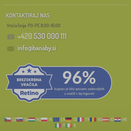
KONTAKTIRAJ NAS
Vroča linija: PO-PE 8:00-16:00
+420
530 000 111
info@banaby.si
CZ
SK
HU
PL
EN
DE
FR
RO
AT
HR
IT
IE