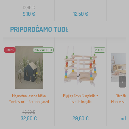
12,90
€
1
9,10
€
12,50
€
8
PRIPOROČAMO TUDI:
-30%
NA ZALOGI
2 DNI
>
Magnetna lesena hiška
Bigjigs Toys Gugalnik iz
Otroška 
Montessori - čarobni gozd
lesenih kroglic
Montessori
n
45,50
€
32,00
€
29,80
€
od
1