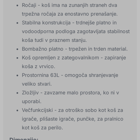
Ročaji - koš ima na zunanjih straneh dva
trpežna ročaja za enostavno prenašanje.
Stabilna konstrukcija - trdnejše platno in
vodoodporna podloga zagotavljata stabilnost
koša tudi v praznem stanju.
Bombažno platno - trpežen in trden material.
Koš opremljen z zategovalnikom - zapiranje
koša z vrvico.
Prostornina 63L - omogoča shranjevanje
veliko stvari.
Zložljiv - zavzame malo prostora, ko ni v
uporabi.
Večfunkcijski - za otroško sobo kot koš za
igrače, plišaste igrače, punčke, za pralnico
kot koš za perilo.
Dimenzije: