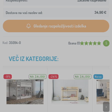
Začasno razprodano
34,90 €
Dostava na vaš naslov od:
Gledanje razpoložljivosti izdelka
Kod:
35094-0
Ocena (1)
5
VEČ IZ KATEGORIJE:
-9%
NA ZALOGI
-24%
NA ZALOGI
Novo
>