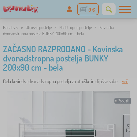
0 €
Banaby.si
»
Otroške postelje
/
Nadstropne postelje
/
Kovinska
dvonadstropna postelja BUNKY 200x90 cm - bela
ZAČASNO RAZPRODANO - Kovinska
dvonadstropna postelja BUNKY
200x90 cm - bela
Bela kovinska dvonadstropna postelja za otroške in dijaške sobe. ..
več
Popusti