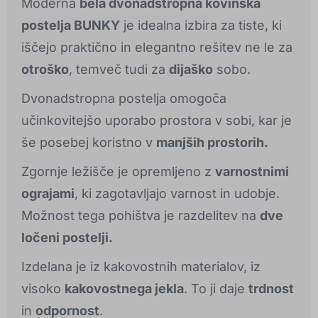
Moderna
bela dvonadstropna kovinska
postelja BUNKY
je idealna izbira za tiste, ki
iščejo praktično in elegantno rešitev ne le za
otroško
, temveč tudi za
dijaško
sobo.
Dvonadstropna postelja omogoča
učinkovitejšo uporabo prostora v sobi, kar je
še posebej koristno v
manjših prostorih.
Zgornje ležišče je opremljeno z
varnostnimi
ograjami
, ki zagotavljajo varnost in udobje.
Možnost tega pohištva je razdelitev na
dve
ločeni postelji.
Izdelana je iz kakovostnih materialov, iz
visoko
kakovostnega jekla
. To ji daje
trdnost
in
odpornost
.