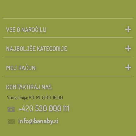
VSE O NAROČILU
NAJBOLJŠE KATEGORIJE
MOJ RAČUN:
KONTAKTIRAJ NAS
Vroča linija: PO-PE 8:00-16:00
+420
530 000 111
info@banaby.si