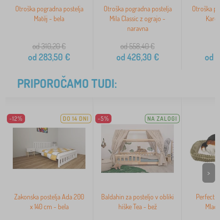
Otroška pogradna postelja
Otroška pogradna postelja
Otroška po
Matěj - bela
Mila Classic z ograjo -
Karol
naravna
od 310,20
€
od 558,40
€
od
283,50
€
od
426,30
€
od
3
PRIPOROČAMO TUDI:
-12%
DO 14 DNI
-5%
NA ZALOGI
>
Zakonska postelja Ada 200
Baldahin za posteljo v obliki
Perfect P
x 140 cm - bela
hiške Tea - bež
Mladi