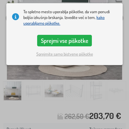
To spletno mesto uporablja piškotke, da vam ponudi
boljšo izkušnjo brskanja. Izvedite več o tem,
kako
uporabljamo piškotke.
Sprejmi vse piškotke
Sprejmite samo bistvene piškotke
203,70 €
262,50 €