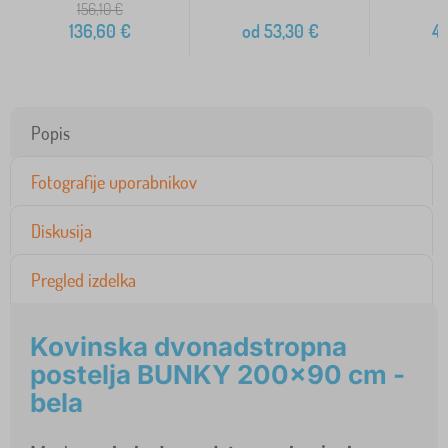
156,10
€
136,60
€
od
53,30
€
4
Popis
Fotografije uporabnikov
Diskusija
Pregled izdelka
Kovinska dvonadstropna
postelja BUNKY 200x90 cm -
bela