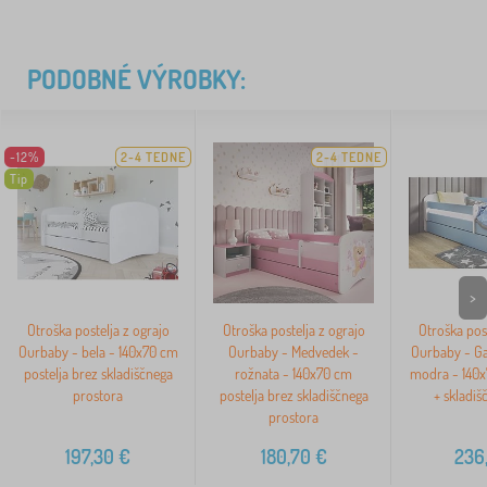
PODOBNÉ VÝROBKY:
-12%
2-4 TEDNE
2-4 TEDNE
Tip
>
Otroška postelja z ograjo
Otroška postelja z ograjo
Otroška post
Ourbaby - bela - 140x70 cm
Ourbaby - Medvedek -
Ourbaby - Gas
postelja brez skladiščnega
rožnata - 140x70 cm
modra - 140x
prostora
postelja brez skladiščnega
+ skladiš
prostora
197,30
€
180,70
€
236