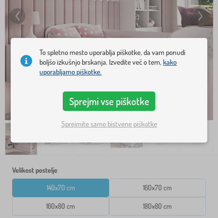
To spletno mesto uporablja piškotke, da vam ponudi
boljšo izkušnjo brskanja. Izvedite več o tem,
kako
uporabljamo piškotke.
Sprejmi vse piškotke
Sprejmite samo bistvene piškotke
Velikost postelje
140x70 cm
160x70 cm
160x80 cm
180x80 cm