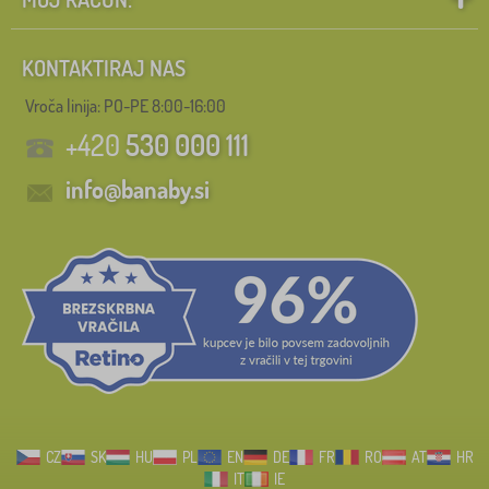
KONTAKTIRAJ NAS
Vroča linija: PO-PE 8:00-16:00
+420
530 000 111
info@banaby.si
CZ
SK
HU
PL
EN
DE
FR
RO
AT
HR
IT
IE