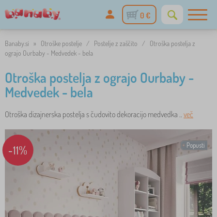
0 €
Banaby.si
»
Otroške postelje
/
Postelje z zaščito
/
Otroška postelja z
ograjo Ourbaby - Medvedek - bela
Otroška postelja z ograjo Ourbaby -
Medvedek - bela
Otroška dizajnerska postelja s čudovito dekoracijo medvedka ..
več
Popusti
-11%