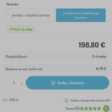
Variante
postelja brez skladiščnega
postelja + skladiščni prostor
prostora
Prikaži na zalogi
198,80 €
2-4 tedne
14,70 €
Dostava na vaš naslov od:
-
+
Dodaj v košarico
Kod:
5791-0
Dodaj v nakupovalni seznam (
0
)
Ocena (35)
4.7