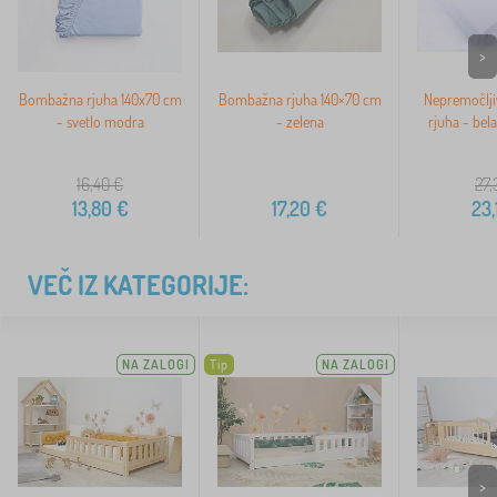
>
Bombažna rjuha 140x70 cm
Bombažna rjuha 140×70 cm
Nepremočlj
- svetlo modra
- zelena
rjuha - bel
16,40
€
27,
13,80
€
17,20
€
23,
VEČ IZ KATEGORIJE:
NA ZALOGI
Tip
NA ZALOGI
>