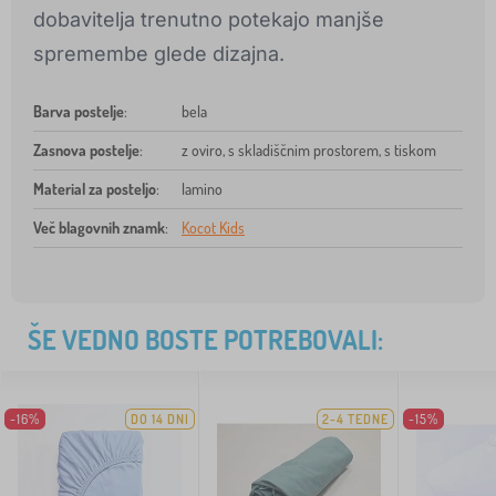
dobavitelja trenutno potekajo manjše
spremembe glede dizajna.
Barva postelje
:
bela
Zasnova postelje
:
z oviro, s skladiščnim prostorem, s tiskom
Material za posteljo
:
lamino
Več blagovnih znamk
:
Kocot Kids
ŠE VEDNO BOSTE POTREBOVALI:
-16%
DO 14 DNI
2-4 TEDNE
-15%