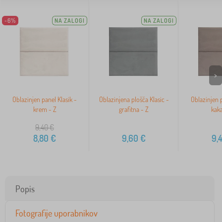
-6%
NA ZALOGI
NA ZALOGI
>
Oblazinjen panel Klasik -
Oblazinjena plošča Klasic -
Oblazinjen p
krem - Z
grafitna - Z
kaka
9,40
€
8,80
€
9,60
€
9,
Popis
Fotografije uporabnikov