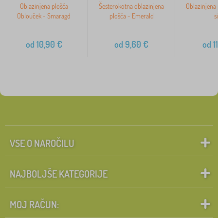
Oblazinjena plošča
Šesterokotna oblazinjena
Oblazinjena 
Oblouček - Smaragd
plošča - Emerald
s
od
10,90
€
od
9,60
€
od
11
VSE O NAROČILU
NAJBOLJŠE KATEGORIJE
MOJ RAČUN: