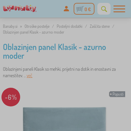
0 €
Banaby.si
»
Otroške postelje
/
Posteljni dodatki
/
Zaščita stene
/
Oblazinjen panel Klasik - azurno moder
Oblazinjen panel Klasik - azurno
moder
Oblazinjeni paneli Klasik so mehki, prijetni na dotik in enostavni za
namestitev. ..
več
Popusti
-6%