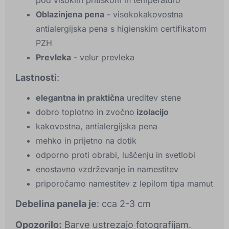
pod visokim pritiskom in temperaturo
Oblazinjena pena
- visokokakovostna
antialergijska pena s higienskim certifikatom
PZH
Prevleka
- velur prevleka
Lastnosti
:
elegantna in praktična
ureditev stene
dobro toplotno in zvočno
izolacijo
kakovostna, antialergijska pena
mehko in prijetno na dotik
odporno proti obrabi, luščenju in svetlobi
enostavno vzdrževanje in namestitev
priporočamo namestitev z lepilom tipa mamut
Debelina panela je
: cca 2-3 cm
Opozorilo:
Barve ustrezajo fotografijam.