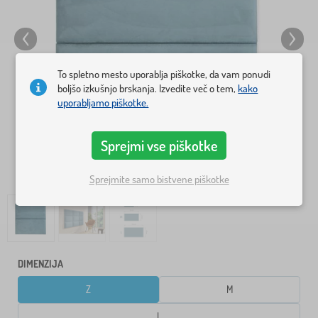
To spletno mesto uporablja piškotke, da vam ponudi
boljšo izkušnjo brskanja. Izvedite več o tem,
kako
uporabljamo piškotke.
Sprejmi vse piškotke
Sprejmite samo bistvene piškotke
DIMENZIJA
Z
M
L