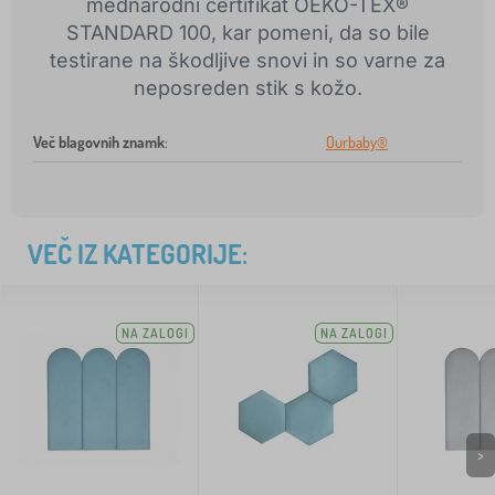
mednarodni certifikat OEKO-TEX®
STANDARD 100, kar pomeni, da so bile
testirane na škodljive snovi in so varne za
neposreden stik s kožo.
Več blagovnih znamk
:
Ourbaby®
VEČ IZ KATEGORIJE:
NA ZALOGI
NA ZALOGI
>