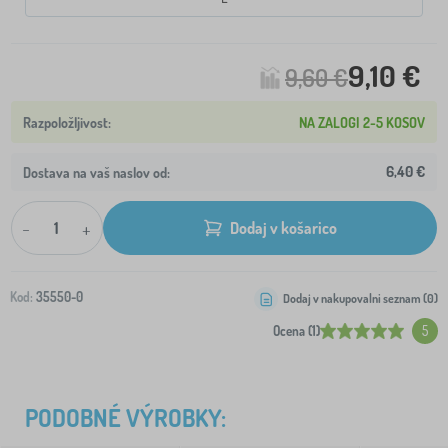
9,10 €
9,60 €
NA ZALOGI 2-5 KOSOV
6,40 €
Dostava na vaš naslov od:
-
+
Dodaj v košarico
Kod:
35550-0
Dodaj v nakupovalni seznam (
0
)
Ocena (1)
5
PODOBNÉ VÝROBKY: