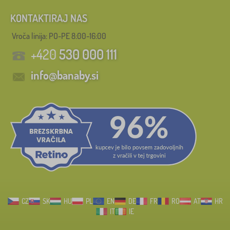
KONTAKTIRAJ NAS
Vroča linija: PO-PE 8:00-16:00
+420
530 000 111
info@banaby.si
CZ
SK
HU
PL
EN
DE
FR
RO
AT
HR
IT
IE