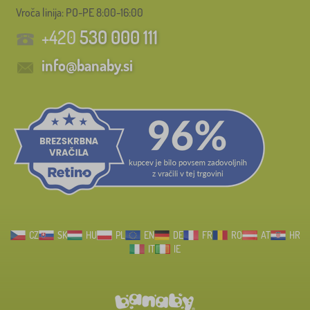
Vroča linija: PO-PE 8:00-16:00
+420
530 000 111
info@banaby.si
CZ
SK
HU
PL
EN
DE
FR
RO
AT
HR
IT
IE