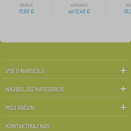
20,80
€
od 14,40
€
18,
17,60
€
od
12,40
€
15,
VSE O NAROČILU
NAJBOLJŠE KATEGORIJE
MOJ RAČUN:
KONTAKTIRAJ NAS