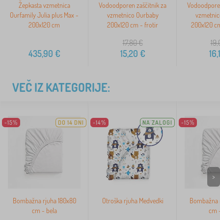
Žepkasta vzmetnica
Vodoodporen zaščitnik za
Vodoodporen
Ourfamily Julia plus Max -
vzmetnico Ourbaby
vzmetnic
200x120 cm
200x120 cm - frotir
200x120 cm
17,80
€
19,
435,90
€
15,20
€
16,
VEČ IZ KATEGORIJE:
-15%
DO 14 DNI
-14%
NA ZALOGI
-15%
>
Bombažna rjuha 180x80
Otroška rjuha Medvedki
Bombažna r
cm - bela
cm -