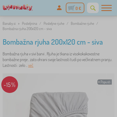
0 €
Banaby.si
»
Posteljnina
/
Posteljne rjuhe
/
Bombažne rjuhe
/
Bombažna rjuha 200x120 cm - siva
Bombažna rjuha 200x120 cm - siva
Bombažna rjuha v sivi barvi . Rjuha je tkana iz visokokakovostne
bombažne preje , zato ohrani svoje lastnosti tudi po večkratnem pranju.
Lastnosti : zelo ..
več
Popusti
-15%