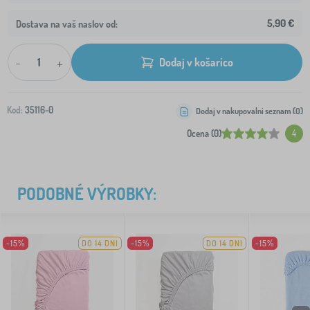
5,90 €
Dostava na vaš naslov od:
-
+
Dodaj v košarico
Kod:
35116-0
Dodaj v nakupovalni seznam (
0
)
Ocena (0)
4
PODOBNÉ VÝROBKY:
-15%
DO 14 DNI
-15%
DO 14 DNI
-15%