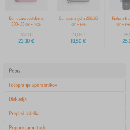
>
Bombažna posteljnina
Bombažna rjuha 200x90
Rjuha iz fro
200x120 cm - roza
cm - siva
cm - sve
27,30
€
23,00
€
29,
23,30
€
19,50
€
25,
Popis
Fotografije uporabnikov
Diskusija
Pregled izdelka
Priporočamo tudi