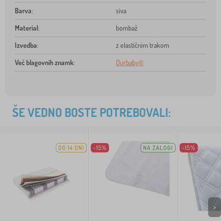
Barva
:
siva
Material
:
bombaž
Izvedba
:
z elastičnim trakom
Več blagovnih znamk
:
Ourbaby®
ŠE VEDNO BOSTE POTREBOVALI:
DO 14 DNI
-15%
NA ZALOGI
-15%
>