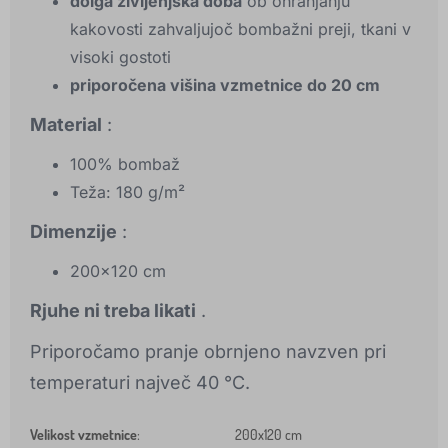
dolga življenjska doba
ob ohranjanju
kakovosti zahvaljujoč bombažni preji, tkani v
visoki gostoti
priporočena višina vzmetnice do 20 cm
Material
:
100% bombaž
Teža: 180 g/m²
Dimenzije
:
200x120 cm
Rjuhe ni treba likati
.
Priporočamo pranje obrnjeno navzven pri
temperaturi največ 40 °C.
Velikost vzmetnice
:
200x120 cm