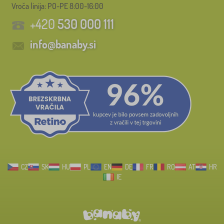
Vroča linija: PO-PE 8:00-16:00
+420
530 000 111
info@banaby.si
CZ
SK
HU
PL
EN
DE
FR
RO
AT
HR
IE