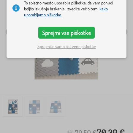
To spletno mesto uporablja piškotke, da vam ponudi
boljšo izkušnjo brskanja. Izvedite več o tem,
kako
uporabljamo piškotke.
Sprejmi vse piškotke
Sprejmite samo bistvene piškotke
70,20 €
79,50 €