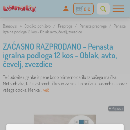
0 €
Banaby.si
»
Otroško pohištvo
/
Preproge
/
Penaste preproge
/
Penasta
igralna podloga 12 kos - Oblak, avto, čevelj, zvezdice
ZAČASNO RAZPRODANO - Penasta
igralna podloga 12 kos - Oblak, avto,
čevelj, zvezdice
Te čudovite uganke iz pene bodo primerno darilo za vašega malčka.
Motiv oblaka, tačk, avtomobilčkov in zvezdic bo pričaral nasmeh na obraz
vašega otroka. Mehka ..
več
Popusti