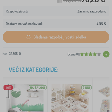
Začasno razprodano
5,90 €
Dostava na vaš naslov od:
Gledanje razpoložljivosti izdelka
Kod:
33305-0
Ocena (0)
4
VEČ IZ KATEGORIJE:
-16%
NA ZALOGI
2 DNI