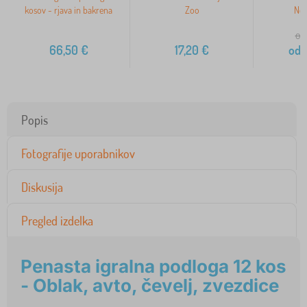
kosov - rjava in bakrena
Zoo
New
od
66,50
€
17,20
€
od
6
Popis
Fotografije uporabnikov
Diskusija
Pregled izdelka
Penasta igralna podloga 12 kos
- Oblak, avto, čevelj, zvezdice