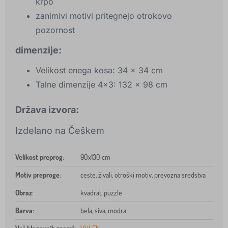
krpo
zanimivi motivi pritegnejo otrokovo
pozornost
dimenzije:
Velikost enega kosa: 34 x 34 cm
Talne dimenzije 4x3: 132 x 98 cm
Država izvora:
Izdelano na Češkem
Velikost preprog
:
90x130 cm
Motiv preproge
:
ceste, živali, otroški motiv, prevozna sredstva
Obraz
:
kvadrat, puzzle
Barva
:
bela, siva, modra