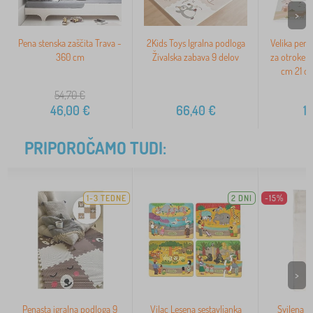
>
Pena stenska zaščita Trava -
2Kids Toys Igralna podloga
Velika pen
360 cm
Živalska zabava 9 delov
za otroke k
cm 21 d
54,70
€
46,00
€
66,40
€
1
PRIPOROČAMO TUDI:
1-3 TEDNE
2 DNI
-15%
>
Penasta igralna podloga 9
Vilac Lesena sestavljanka
Svilena p