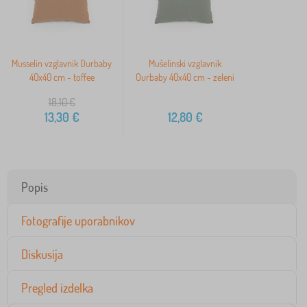
Musselin vzglavnik Ourbaby
Mušelinski vzglavnik
40x40 cm - toffee
Ourbaby 40x40 cm - zeleni
18,10
€
13,30
€
12,80
€
Popis
Fotografije uporabnikov
Diskusija
Pregled izdelka