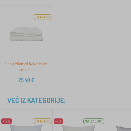
DO 14 DNI
Odeja Vitamed 140x200 cm
celoletna
25,40
€
VEČ IZ KATEGORIJE:
-12%
DO 14 DNI
-7%
NA ZALOGI