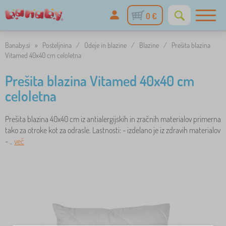
0 €
Banaby.si
»
Posteljnina
/
Odeje in blazine
/
Blazine
/
Prešita blazina
Vitamed 40x40 cm celoletna
Prešita blazina Vitamed 40x40 cm
celoletna
Prešita blazina 40x40 cm iz antialergijskih in zračnih materialov primerna
tako za otroke kot za odrasle. Lastnosti: - izdelano je iz zdravih materialov
- ..
več