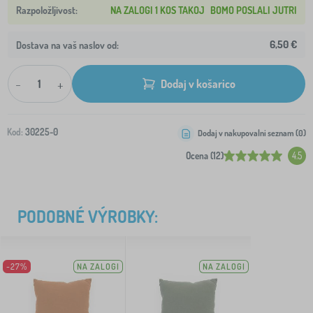
NA ZALOGI 1 KOS TAKOJ
BOMO POSLALI JUTRI
6,50 €
Dostava na vaš naslov od:
-
+
Dodaj v košarico
Kod:
30225-0
Dodaj v nakupovalni seznam (
0
)
Ocena (12)
4.5
PODOBNÉ VÝROBKY:
-27%
NA ZALOGI
NA ZALOGI