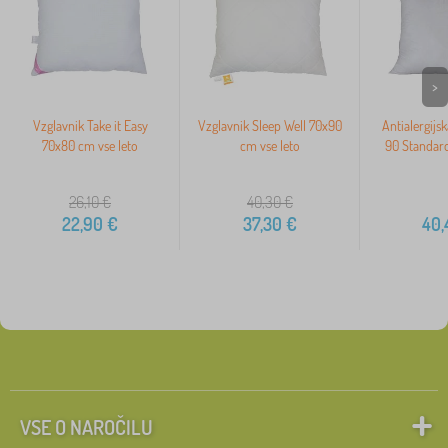
>
Vzglavnik Take it Easy
Vzglavnik Sleep Well 70x90
Antialergijsk
70x80 cm vse leto
cm vse leto
90 Standard
26,10
€
40,30
€
22,90
€
37,30
€
40,
VSE O NAROČILU